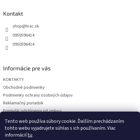
p
ä
Kontakt
t
shop
@
hrac.sk
i
e
0950596414
0950596414
Informácie pre vás
KONTAKTY
Obchodné podmienky
Podmienky ochrany osobných údajov
Reklamačný poriadok
Formulár odstúpenia od zmluvy
Reklamačný formulár
Tento web používa súbory cookie. Ďalším prechádzaním
tohto webu vyjadrujete súhlas s ich používaním. Viac
informácií
tu
.