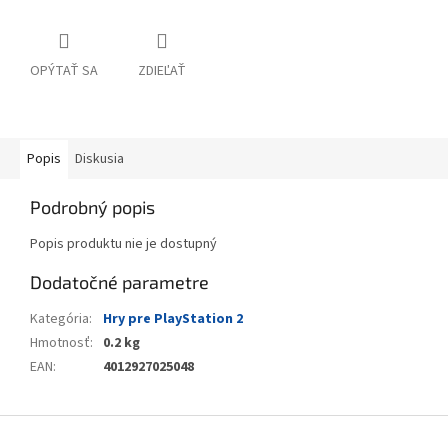
OPÝTAŤ SA
ZDIEĽAŤ
Popis
Diskusia
Podrobný popis
Popis produktu nie je dostupný
Dodatočné parametre
Kategória
:
Hry pre PlayStation 2
Hmotnosť
:
0.2 kg
EAN
:
4012927025048
Z
á