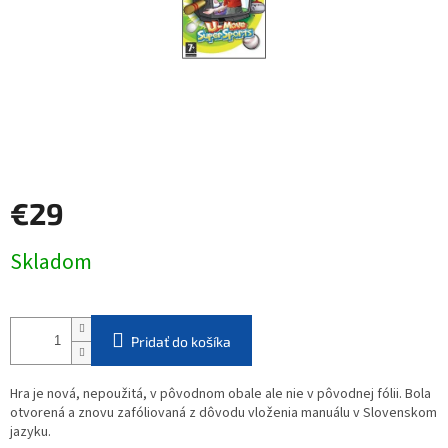
€29
Jednotková
Skladom
cena:
Pridať do košíka
Hra je nová, nepoužitá, v pôvodnom obale ale nie v pôvodnej fólii. Bola
otvorená a znovu zafóliovaná z dôvodu vloženia manuálu v Slovenskom
jazyku.