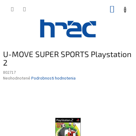
Prejsť
NÁKUP
na
obsah
KOŠÍK
U-MOVE SUPER SPORTS Playstation
2
802717
Priemerné
Neohodnotené
Podrobnosti hodnotenia
hodnotenie
produktu
je
0,0
z
5
hviezdičiek.