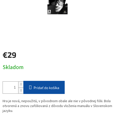
€29
Jednotková
Skladom
cena:
Pridať do košíka
Hra je nová, nepoužitá, v pôvodnom obale ale nie v pôvodnej fólii. Bola
otvorená a znovu zafóliovaná z dôvodu vloženia manuálu v Slovenskom
jazyku.