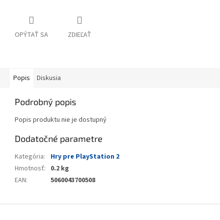
OPÝTAŤ SA
ZDIEĽAŤ
Popis
Diskusia
Podrobný popis
Popis produktu nie je dostupný
Dodatočné parametre
Kategória
:
Hry pre PlayStation 2
Hmotnosť
:
0.2 kg
EAN
:
5060043700508
Z
á