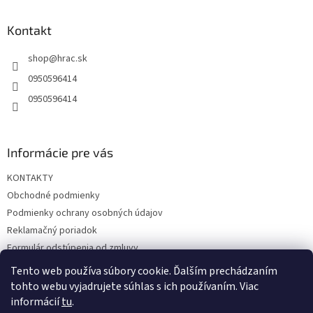
p
ä
Kontakt
t
shop
@
hrac.sk
i
e
0950596414
0950596414
Informácie pre vás
KONTAKTY
Obchodné podmienky
Podmienky ochrany osobných údajov
Reklamačný poriadok
Formulár odstúpenia od zmluvy
Reklamačný formulár
Tento web používa súbory cookie. Ďalším prechádzaním
tohto webu vyjadrujete súhlas s ich používaním. Viac
informácií
tu
.