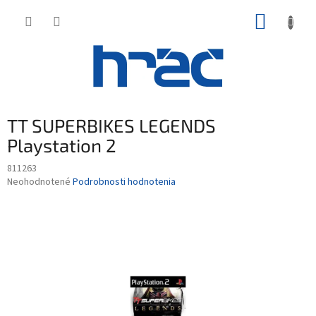
Prejsť
NÁKUP
na
obsah
KOŠÍK
TT SUPERBIKES LEGENDS
Playstation 2
811263
Priemerné
Neohodnotené
Podrobnosti hodnotenia
hodnotenie
produktu
je
0,0
z
5
hviezdičiek.