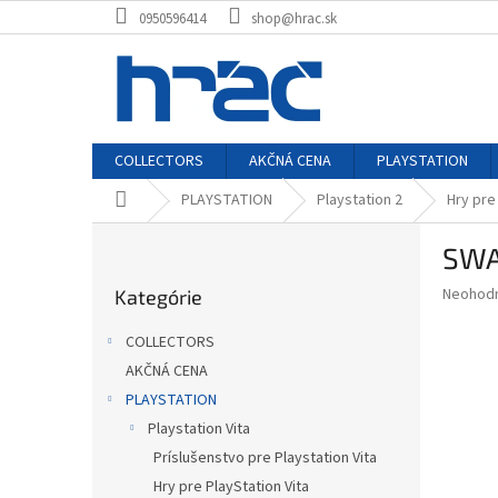
Prejsť
0950596414
shop@hrac.sk
na
obsah
COLLECTORS
AKČNÁ CENA
PLAYSTATION
Domov
PLAYSTATION
Playstation 2
Hry pre
B
SWA
o
Preskočiť
č
Priemer
Neohod
Kategórie
kategórie
n
hodnote
ý
produkt
COLLECTORS
p
je
AKČNÁ CENA
0,0
a
z
PLAYSTATION
n
5
e
Playstation Vita
hviezdič
l
Príslušenstvo pre Playstation Vita
Hry pre PlayStation Vita