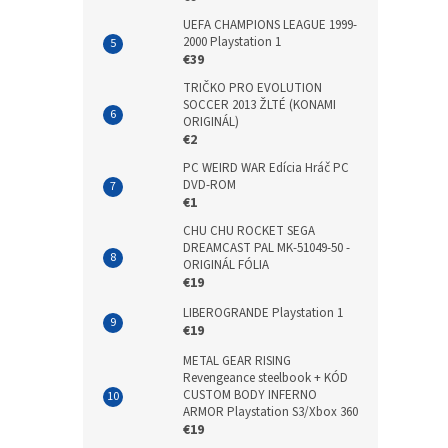
UEFA CHAMPIONS LEAGUE 1999-
2000 Playstation 1
€39
TRIČKO PRO EVOLUTION
SOCCER 2013 ŽLTÉ (KONAMI
ORIGINÁL)
€2
PC WEIRD WAR Edícia Hráč PC
DVD-ROM
€1
CHU CHU ROCKET SEGA
DREAMCAST PAL MK-51049-50 -
ORIGINÁL FÓLIA
€19
LIBEROGRANDE Playstation 1
€19
METAL GEAR RISING
Revengeance steelbook + KÓD
CUSTOM BODY INFERNO
ARMOR Playstation S3/Xbox 360
€19