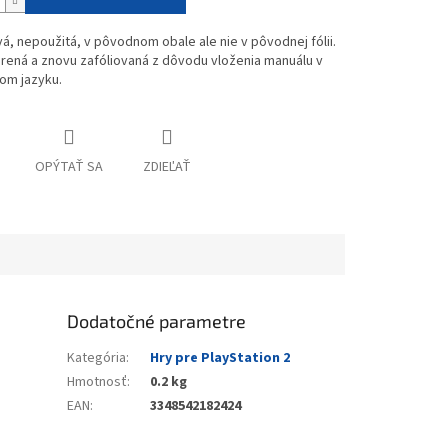
vá, nepoužitá, v pôvodnom obale ale nie v pôvodnej fólii.
rená a znovu zafóliovaná z dôvodu vloženia manuálu v
om jazyku.
OPÝTAŤ SA
ZDIEĽAŤ
Dodatočné parametre
Kategória
:
Hry pre PlayStation 2
Hmotnosť
:
0.2 kg
EAN
:
3348542182424