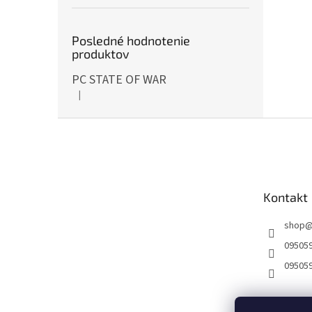
Posledné hodnotenie
produktov
PC STATE OF WAR
|
Hodnotenie produktu je 5 z 5 hviezdičiek.
Z
á
p
ä
t
Kontakt
i
e
shop
09505
09505