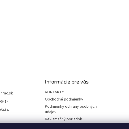
Informácie pre vás
KONTAKTY
@
hrac.sk
Obchodné podmienky
96414
Podmienky ochrany osobných
96414
údajov
Reklamačný poriadok
Formulár odstúpenia od