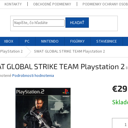
KONTAKTY
OBCHODNÉ PODMIENKY
PODMIENKY OCHRANY OSOB
HĽADAŤ
XBOX
PC
NINTENDO
FIGÚRKY
STAVEBNICE
 PlayStation 2
SWAT GLOBAL STRIKE TEAM Playstation 2
T GLOBAL STRIKE TEAM Playstation 2
8
né
notené
Podrobnosti hodnotenia
nie
€29
u
Jednotk
Skla
cena:
iek.