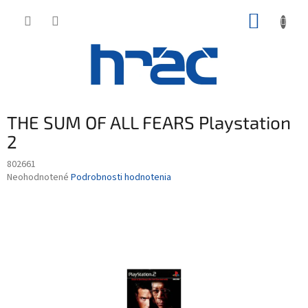
Prejsť
NÁKUP
na
obsah
KOŠÍK
THE SUM OF ALL FEARS Playstation
2
802661
Priemerné
Neohodnotené
Podrobnosti hodnotenia
hodnotenie
produktu
je
0,0
z
5
hviezdičiek.