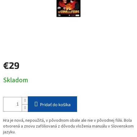
€29
Jednotková
Skladom
cena:
Pridať do košíka
Hra je nová, nepoužitá, v pôvodnom obale ale nie v pôvodnej fólii. Bola
otvorená a znovu zafóliovaná z dôvodu vloženia manuálu v Slovenskom
jazyku.