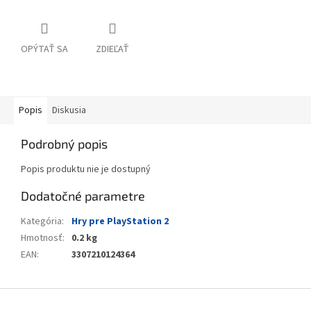
OPÝTAŤ SA
ZDIEĽAŤ
Popis
Diskusia
Podrobný popis
Popis produktu nie je dostupný
Dodatočné parametre
Kategória
:
Hry pre PlayStation 2
Hmotnosť
:
0.2 kg
EAN
:
3307210124364
Z
á