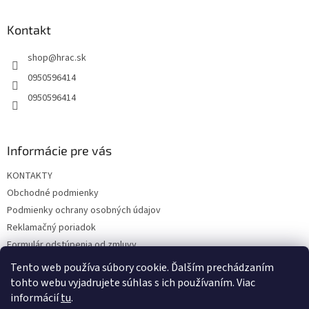
p
ä
Kontakt
t
shop
@
hrac.sk
i
e
0950596414
0950596414
Informácie pre vás
KONTAKTY
Obchodné podmienky
Podmienky ochrany osobných údajov
Reklamačný poriadok
Formulár odstúpenia od zmluvy
Reklamačný formulár
Tento web používa súbory cookie. Ďalším prechádzaním
tohto webu vyjadrujete súhlas s ich používaním. Viac
informácií
tu
.