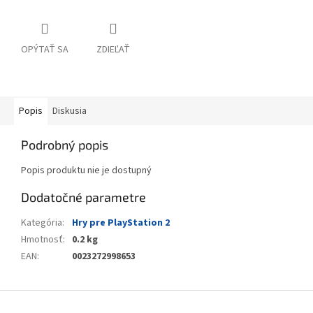
OPÝTAŤ SA
ZDIEĽAŤ
Popis
Diskusia
Podrobný popis
Popis produktu nie je dostupný
Dodatočné parametre
Kategória
:
Hry pre PlayStation 2
Hmotnosť
:
0.2 kg
EAN
:
0023272998653
Z
á