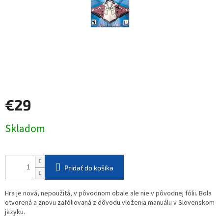
€29
Jednotková
Skladom
cena:
Pridať do košíka
Hra je nová, nepoužitá, v pôvodnom obale ale nie v pôvodnej fólii. Bola
otvorená a znovu zafóliovaná z dôvodu vloženia manuálu v Slovenskom
jazyku.