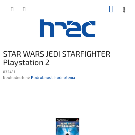
Prejsť
NÁKUP
na
obsah
KOŠÍK
STAR WARS JEDI STARFIGHTER
Playstation 2
832431
Priemerné
Neohodnotené
Podrobnosti hodnotenia
hodnotenie
produktu
je
0,0
z
5
hviezdičiek.