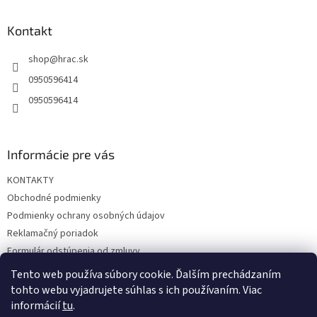
p
ä
Kontakt
t
shop
@
hrac.sk
i
e
0950596414
0950596414
Informácie pre vás
KONTAKTY
Obchodné podmienky
Podmienky ochrany osobných údajov
Reklamačný poriadok
Formulár odstúpenia od zmluvy
Reklamačný formulár
Tento web používa súbory cookie. Ďalším prechádzaním
tohto webu vyjadrujete súhlas s ich používaním. Viac
informácií
tu
.