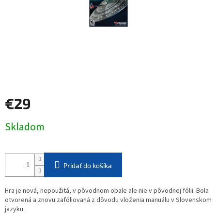
€29
Jednotková
Skladom
cena:
Pridať do košíka
Hra je nová, nepoužitá, v pôvodnom obale ale nie v pôvodnej fólii. Bola
otvorená a znovu zafóliovaná z dôvodu vloženia manuálu v Slovenskom
jazyku.