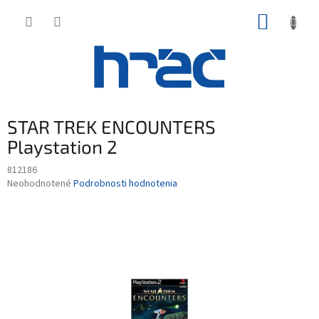
Prejsť
NÁKUP
na
obsah
KOŠÍK
STAR TREK ENCOUNTERS
Playstation 2
812186
Priemerné
Neohodnotené
Podrobnosti hodnotenia
hodnotenie
produktu
je
0,0
z
5
hviezdičiek.