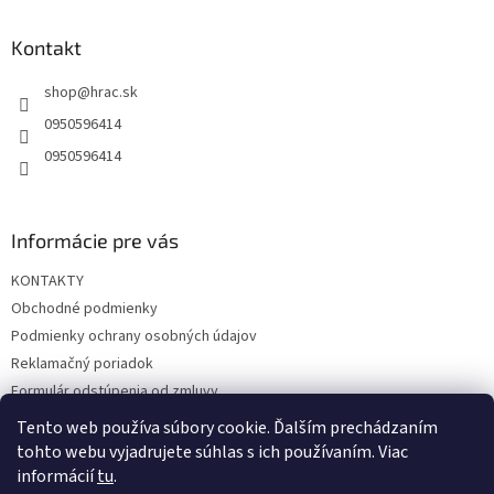
p
ä
Kontakt
t
shop
@
hrac.sk
i
e
0950596414
0950596414
Informácie pre vás
KONTAKTY
Obchodné podmienky
Podmienky ochrany osobných údajov
Reklamačný poriadok
Formulár odstúpenia od zmluvy
Reklamačný formulár
Tento web používa súbory cookie. Ďalším prechádzaním
tohto webu vyjadrujete súhlas s ich používaním. Viac
informácií
tu
.