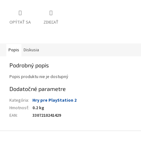
OPÝTAŤ SA
ZDIEĽAŤ
Popis
Diskusia
Podrobný popis
Popis produktu nie je dostupný
Dodatočné parametre
Kategória
:
Hry pre PlayStation 2
Hmotnosť
:
0.2 kg
EAN
:
3307210241429
Z
á