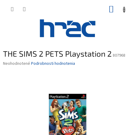
Prejsť
NÁKUP
na
obsah
KOŠÍK
THE SIMS 2 PETS Playstation 2
807968
Priemerné
Neohodnotené
Podrobnosti hodnotenia
hodnotenie
produktu
je
0,0
z
5
hviezdičiek.