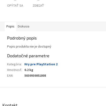
OPÝTAŤ SA
ZDIEĽAŤ
Popis
Diskusia
Podrobný popis
Popis produktu nie je dostupný
Dodatočné parametre
Kategória
:
Hry pre PlayStation 2
Hmotnosť
:
0.2 kg
EAN
:
5030930051808
Z
á
p
ä
Kontakt