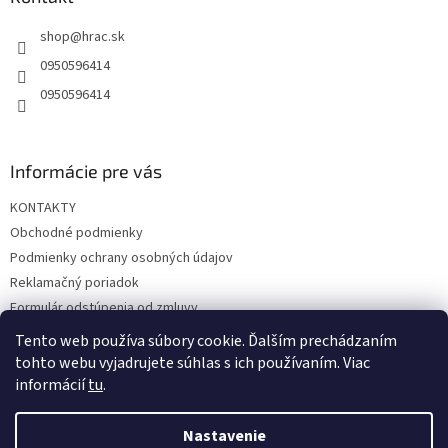
t
shop
@
hrac.sk
i
e
0950596414
0950596414
Informácie pre vás
KONTAKTY
Obchodné podmienky
Podmienky ochrany osobných údajov
Reklamačný poriadok
Formulár odstúpenia od zmluvy
Reklamačný formulár
Tento web používa súbory cookie. Ďalším prechádzaním
tohto webu vyjadrujete súhlas s ich používaním. Viac
informácií
tu
.
Vytvoril Shoptet
Nastavenie