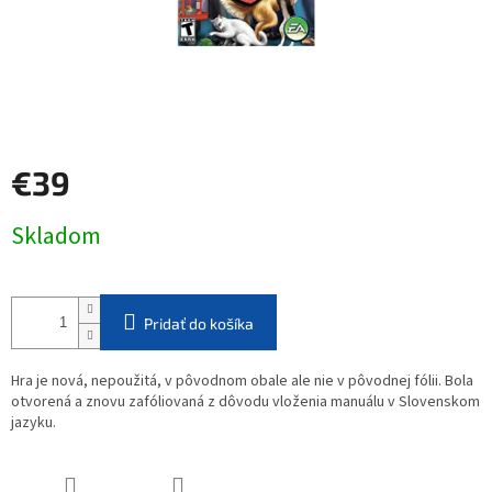
€39
Jednotková
Skladom
cena:
Pridať do košíka
Hra je nová, nepoužitá, v pôvodnom obale ale nie v pôvodnej fólii. Bola
otvorená a znovu zafóliovaná z dôvodu vloženia manuálu v Slovenskom
jazyku.