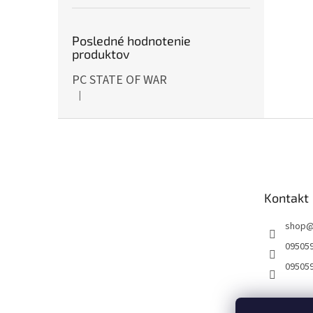
Posledné hodnotenie
produktov
PC STATE OF WAR
|
Hodnotenie produktu je 5 z 5 hviezdičiek.
Z
á
p
ä
t
Kontakt
i
e
shop
09505
09505