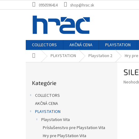
Prejsť
0950596414
shop@hrac.sk
na
obsah
COLLECTORS
AKČNÁ CENA
PLAYSTATION
Domov
PLAYSTATION
Playstation 2
Hry pre
B
SILE
o
Preskočiť
č
Priemer
Neohod
Kategórie
kategórie
n
hodnote
ý
produkt
COLLECTORS
p
je
AKČNÁ CENA
0,0
a
z
PLAYSTATION
n
5
e
Playstation Vita
hviezdič
l
Príslušenstvo pre Playstation Vita
Hry pre PlayStation Vita