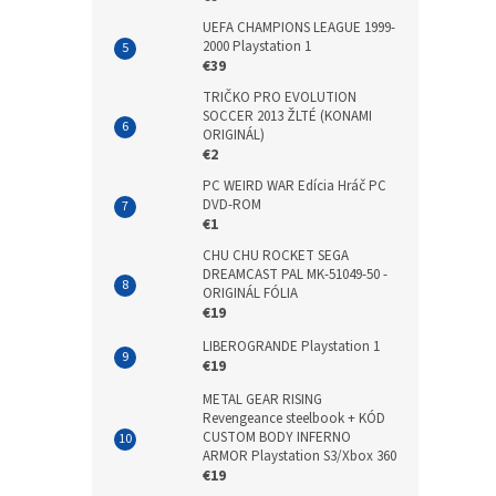
UEFA CHAMPIONS LEAGUE 1999-
2000 Playstation 1
€39
TRIČKO PRO EVOLUTION
SOCCER 2013 ŽLTÉ (KONAMI
ORIGINÁL)
€2
PC WEIRD WAR Edícia Hráč PC
DVD-ROM
€1
CHU CHU ROCKET SEGA
DREAMCAST PAL MK-51049-50 -
ORIGINÁL FÓLIA
€19
LIBEROGRANDE Playstation 1
€19
METAL GEAR RISING
Revengeance steelbook + KÓD
CUSTOM BODY INFERNO
ARMOR Playstation S3/Xbox 360
€19