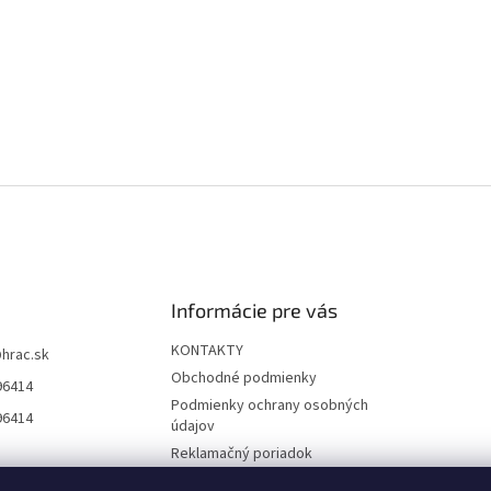
Informácie pre vás
KONTAKTY
@
hrac.sk
Obchodné podmienky
96414
Podmienky ochrany osobných
96414
údajov
Reklamačný poriadok
Formulár odstúpenia od