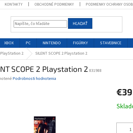
KONTAKTY
OBCHODNÉ PODMIENKY
PODMIENKY OCHRANY OSOB
HĽADAŤ
XBOX
PC
NINTENDO
FIGÚRKY
STAVEBNICE
 PlayStation 2
SILENT SCOPE 2 Playstation 2
NT SCOPE 2 Playstation 2
831988
né
notené
Podrobnosti hodnotenia
nie
€39
u
Jednotk
Skla
cena:
iek.