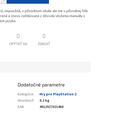
vá, nepoužitá, v pôvodnom obale ale nie v pôvodnej fólii.
rená a znovu zafóliovaná z dôvodu vloženia manuálu v
om jazyku.
OPÝTAŤ SA
ZDIEĽAŤ
Dodatočné parametre
Kategória
:
Hry pre PlayStation 2
Hmotnosť
:
0.2 kg
EAN
:
4012927021460