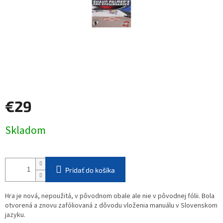
€29
Jednotková
Skladom
cena:
Pridať do košíka
Hra je nová, nepoužitá, v pôvodnom obale ale nie v pôvodnej fólii. Bola
otvorená a znovu zafóliovaná z dôvodu vloženia manuálu v Slovenskom
jazyku.