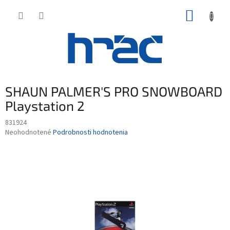
Prejsť
NÁKUP
na
obsah
KOŠÍK
SHAUN PALMER'S PRO SNOWBOARD
Playstation 2
831924
Priemerné
Neohodnotené
Podrobnosti hodnotenia
hodnotenie
produktu
je
0,0
z
5
hviezdičiek.