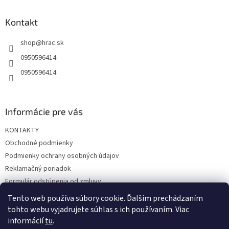
p
ä
Kontakt
t
shop
@
hrac.sk
i
e
0950596414
0950596414
Informácie pre vás
KONTAKTY
Obchodné podmienky
Podmienky ochrany osobných údajov
Reklamačný poriadok
Formulár odstúpenia od zmluvy
Reklamačný formulár
Tento web používa súbory cookie. Ďalším prechádzaním
tohto webu vyjadrujete súhlas s ich používaním. Viac
informácií
tu
.