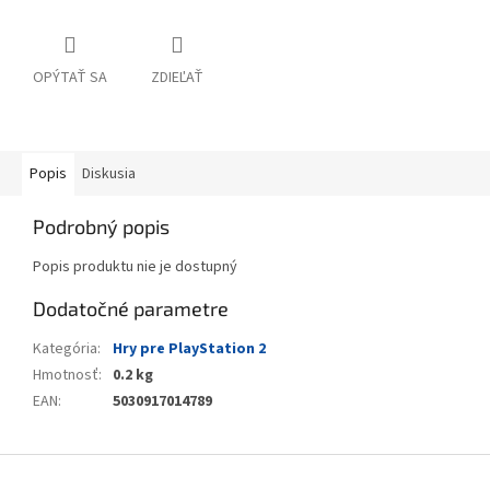
OPÝTAŤ SA
ZDIEĽAŤ
Popis
Diskusia
Podrobný popis
Popis produktu nie je dostupný
Dodatočné parametre
Kategória
:
Hry pre PlayStation 2
Hmotnosť
:
0.2 kg
EAN
:
5030917014789
Z
á