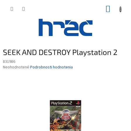
Prejsť
NÁKUP
na
obsah
KOŠÍK
SEEK AND DESTROY Playstation 2
831986
Priemerné
Neohodnotené
Podrobnosti hodnotenia
hodnotenie
produktu
je
0,0
z
5
hviezdičiek.