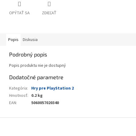
OPÝTAŤ SA
ZDIEĽAŤ
Popis
Diskusia
Podrobný popis
Popis produktu nie je dostupný
Dodatočné parametre
Kategória
:
Hry pre PlayStation 2
Hmotnosť
:
0.2 kg
EAN
:
5060057020340
Z
á
p