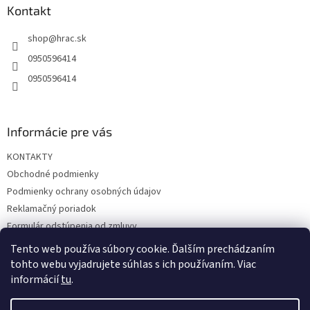
ä
Kontakt
t
shop
@
hrac.sk
i
e
0950596414
0950596414
Informácie pre vás
KONTAKTY
Obchodné podmienky
Podmienky ochrany osobných údajov
Reklamačný poriadok
Formulár odstúpenia od zmluvy
Reklamačný formulár
Tento web používa súbory cookie. Ďalším prechádzaním
tohto webu vyjadrujete súhlas s ich používaním. Viac
informácií
tu
.
Vytvoril Shoptet