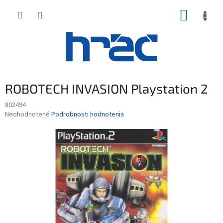
Prejsť
NÁKUP
na
obsah
KOŠÍK
ROBOTECH INVASION Playstation 2
802494
Priemerné
Neohodnotené
Podrobnosti hodnotenia
hodnotenie
produktu
je
0,0
z
5
hviezdičiek.