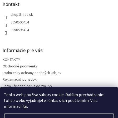
ä
Kontakt
t
shop
@
hrac.sk
i
e
0950596414
0950596414
Informácie pre vás
KONTAKTY
Obchodné podmienky
Podmienky ochrany osobných údajov
Reklamačný poriadok
Formulár odstúpenia od zmluvy
Reklamačný formulár
Tento web používa súbory cookie. Ďalším prechádzaním
tohto webu vyjadrujete súhlas s ich používaním. Viac
informácií
tu
.
Vytvoril Shoptet