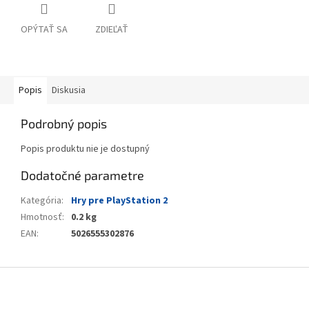
OPÝTAŤ SA
ZDIEĽAŤ
Popis
Diskusia
Podrobný popis
Popis produktu nie je dostupný
Dodatočné parametre
Kategória
:
Hry pre PlayStation 2
Hmotnosť
:
0.2 kg
EAN
:
5026555302876
Z
á
p