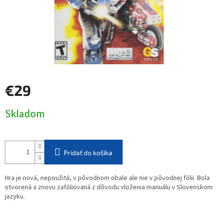
€29
Jednotková
Skladom
cena:
Pridať do košíka
Hra je nová, nepoužitá, v pôvodnom obale ale nie v pôvodnej fólii. Bola
otvorená a znovu zafóliovaná z dôvodu vloženia manuálu v Slovenskom
jazyku.