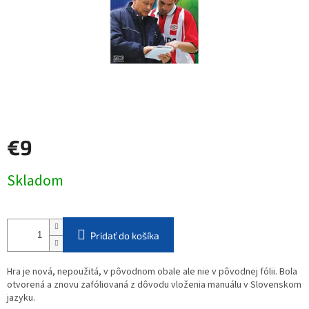
€9
Jednotková
Skladom
cena:
Pridať do košíka
Hra je nová, nepoužitá, v pôvodnom obale ale nie v pôvodnej fólii. Bola
otvorená a znovu zafóliovaná z dôvodu vloženia manuálu v Slovenskom
jazyku.