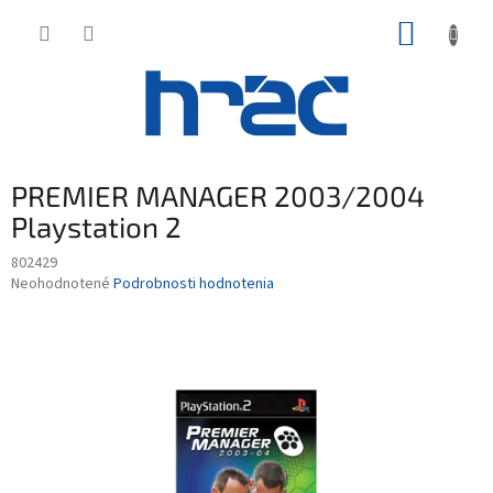
Prejsť
NÁKUP
na
obsah
KOŠÍK
PREMIER MANAGER 2003/2004
Playstation 2
802429
Priemerné
Neohodnotené
Podrobnosti hodnotenia
hodnotenie
produktu
je
0,0
z
5
hviezdičiek.