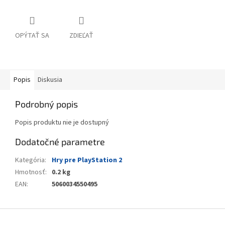
OPÝTAŤ SA
ZDIEĽAŤ
Popis
Diskusia
Podrobný popis
Popis produktu nie je dostupný
Dodatočné parametre
Kategória
:
Hry pre PlayStation 2
Hmotnosť
:
0.2 kg
EAN
:
5060034550495
Z
á