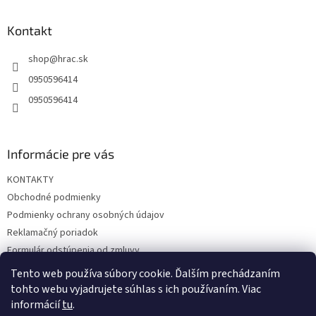
p
ä
Kontakt
t
shop
@
hrac.sk
i
e
0950596414
0950596414
Informácie pre vás
KONTAKTY
Obchodné podmienky
Podmienky ochrany osobných údajov
Reklamačný poriadok
Formulár odstúpenia od zmluvy
Reklamačný formulár
Tento web používa súbory cookie. Ďalším prechádzaním
tohto webu vyjadrujete súhlas s ich používaním. Viac
informácií
tu
.