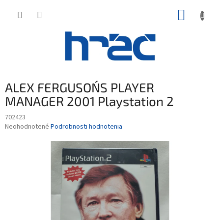
Prejsť
NÁKUP
na
obsah
KOŠÍK
ALEX FERGUSON´S PLAYER
MANAGER 2001 Playstation 2
702423
Priemerné
Neohodnotené
Podrobnosti hodnotenia
hodnotenie
produktu
je
0,0
z
5
hviezdičiek.