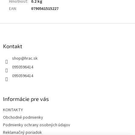
Hmotnosť
:
0.2 kg
EAN
:
0790561515227
Z
á
p
ä
Kontakt
t
shop
@
hrac.sk
i
e
0950596414
0950596414
Informácie pre vás
KONTAKTY
Obchodné podmienky
Podmienky ochrany osobných údajov
Reklamačný poriadok