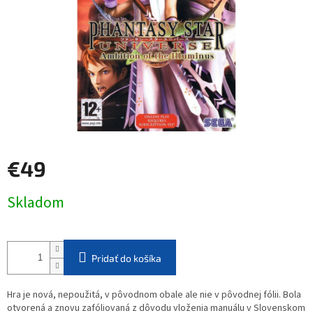
€49
Jednotková
Skladom
cena:
Pridať do košíka
Hra je nová, nepoužitá, v pôvodnom obale ale nie v pôvodnej fólii. Bola
otvorená a znovu zafóliovaná z dôvodu vloženia manuálu v Slovenskom