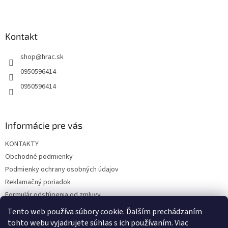
Z
á
p
ä
Kontakt
t
shop
@
hrac.sk
i
e
0950596414
0950596414
Informácie pre vás
KONTAKTY
Obchodné podmienky
Podmienky ochrany osobných údajov
Reklamačný poriadok
Formulár odstúpenia od zmluvy
Reklamačný formulár
Tento web používa súbory cookie. Ďalším prechádzaním
tohto webu vyjadrujete súhlas s ich používaním. Viac