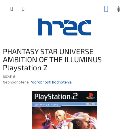
Prejsť
NÁKUP
na
obsah
KOŠÍK
PHANTASY STAR UNIVERSE
AMBITION OF THE ILLUMINUS
Playstation 2
802416
Priemerné
Neohodnotené
Podrobnosti hodnotenia
hodnotenie
produktu
je
0,0
z
5
hviezdičiek.