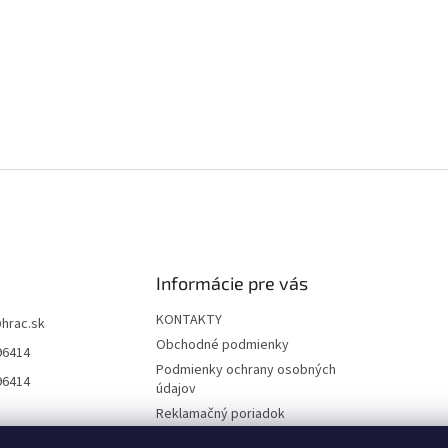
Informácie pre vás
KONTAKTY
@
hrac.sk
Obchodné podmienky
96414
Podmienky ochrany osobných
96414
údajov
Reklamačný poriadok
Formulár odstúpenia od