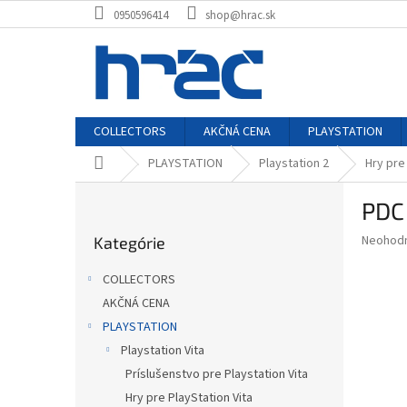
Prejsť
0950596414
shop@hrac.sk
na
obsah
COLLECTORS
AKČNÁ CENA
PLAYSTATION
Domov
PLAYSTATION
Playstation 2
Hry pre
B
PDC
o
Preskočiť
č
Priemer
Neohod
Kategórie
kategórie
n
hodnote
ý
produkt
COLLECTORS
p
je
AKČNÁ CENA
0,0
a
z
PLAYSTATION
n
5
e
Playstation Vita
hviezdič
l
Príslušenstvo pre Playstation Vita
Hry pre PlayStation Vita