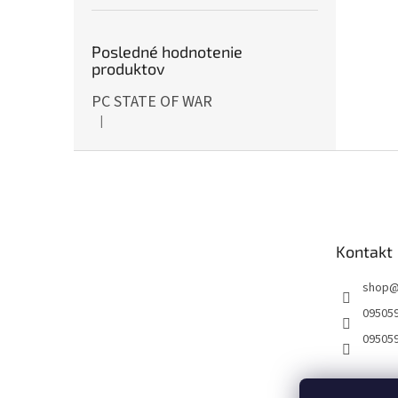
Posledné hodnotenie
produktov
PC STATE OF WAR
|
Hodnotenie produktu je 5 z 5 hviezdičiek.
Z
á
p
ä
t
Kontakt
i
e
shop
09505
09505