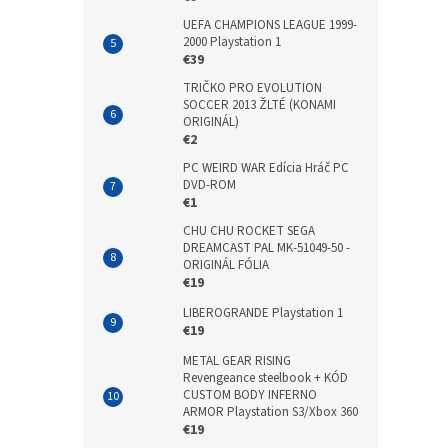
UEFA CHAMPIONS LEAGUE 1999-
2000 Playstation 1
€39
TRIČKO PRO EVOLUTION
SOCCER 2013 ŽLTÉ (KONAMI
ORIGINÁL)
€2
PC WEIRD WAR Edícia Hráč PC
DVD-ROM
€1
CHU CHU ROCKET SEGA
DREAMCAST PAL MK-51049-50 -
ORIGINÁL FÓLIA
€19
LIBEROGRANDE Playstation 1
€19
METAL GEAR RISING
Revengeance steelbook + KÓD
CUSTOM BODY INFERNO
ARMOR Playstation S3/Xbox 360
€19