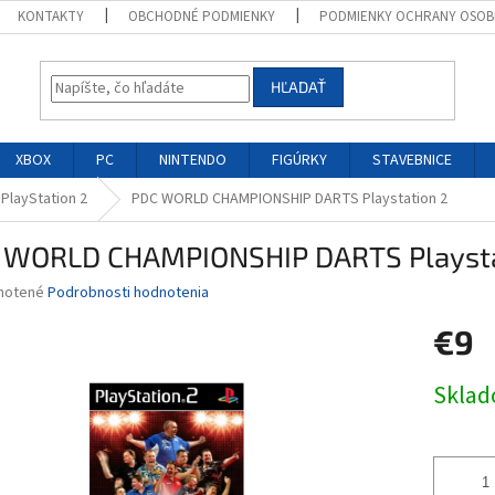
KONTAKTY
OBCHODNÉ PODMIENKY
PODMIENKY OCHRANY OSOB
HĽADAŤ
XBOX
PC
NINTENDO
FIGÚRKY
STAVEBNICE
 PlayStation 2
PDC WORLD CHAMPIONSHIP DARTS Playstation 2
 WORLD CHAMPIONSHIP DARTS Playsta
né
notené
Podrobnosti hodnotenia
nie
€9
u
Jednotk
Skla
cena:
iek.