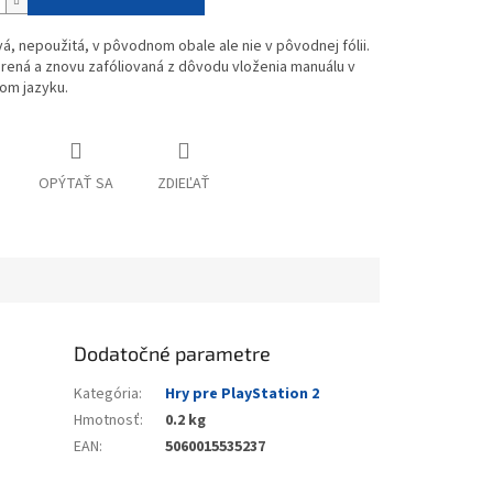
vá, nepoužitá, v pôvodnom obale ale nie v pôvodnej fólii.
rená a znovu zafóliovaná z dôvodu vloženia manuálu v
om jazyku.
OPÝTAŤ SA
ZDIEĽAŤ
Dodatočné parametre
Kategória
:
Hry pre PlayStation 2
Hmotnosť
:
0.2 kg
EAN
:
5060015535237