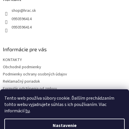
t
shop
@
hrac.sk
i
e
0950596414
0950596414
Informácie pre vás
KONTAKTY
Obchodné podmienky
Podmienky ochrany osobných údajov
Reklamačný poriadok
Formulár odstúpenia od zmluvy
Reklamačný formulár
Tento web používa súbory cookie. Ďalším prechádzaním
tohto webu vyjadrujete súhlas s ich používaním. Viac
informácií
tu
.
Vytvoril Shoptet
Nastavenie