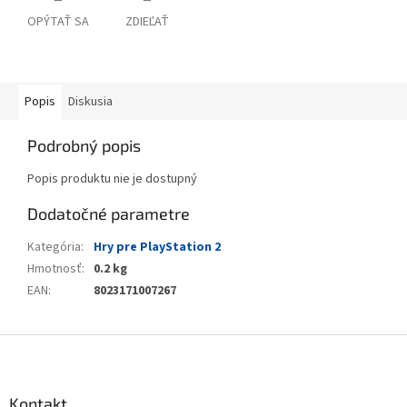
OPÝTAŤ SA
ZDIEĽAŤ
Popis
Diskusia
Podrobný popis
Popis produktu nie je dostupný
Dodatočné parametre
Kategória
:
Hry pre PlayStation 2
Hmotnosť
:
0.2 kg
EAN
:
8023171007267
Z
á
p
ä
Kontakt