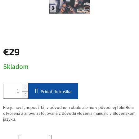
€29
Jednotková
Skladom
cena:
Pridať do košíka
Hra je nová, nepoužitá, v pôvodnom obale ale nie v pôvodnej fólii. Bola
otvorená a znovu zafóliovaná z dôvodu vloženia manuálu v Slovenskom
jazyku.