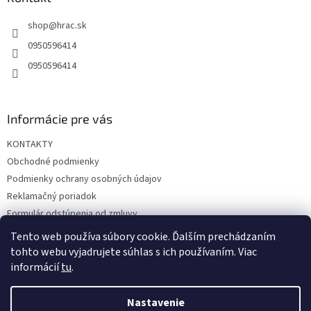
t
shop
@
hrac.sk
i
e
0950596414
0950596414
Informácie pre vás
KONTAKTY
Obchodné podmienky
Podmienky ochrany osobných údajov
Reklamačný poriadok
Formulár odstúpenia od zmluvy
Reklamačný formulár
Tento web používa súbory cookie. Ďalším prechádzaním
tohto webu vyjadrujete súhlas s ich používaním. Viac
informácií
tu
.
Vytvoril Shoptet
Nastavenie