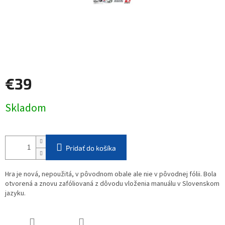
€39
Jednotková
Skladom
cena:
Pridať do košíka
Hra je nová, nepoužitá, v pôvodnom obale ale nie v pôvodnej fólii. Bola
otvorená a znovu zafóliovaná z dôvodu vloženia manuálu v Slovenskom
jazyku.