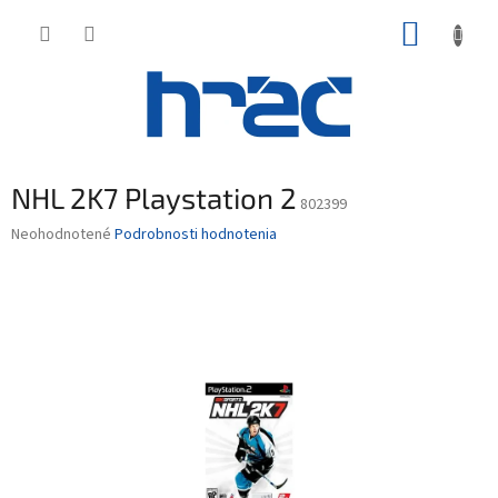
Prejsť
NÁKUP
na
obsah
KOŠÍK
NHL 2K7 Playstation 2
802399
Priemerné
Neohodnotené
Podrobnosti hodnotenia
hodnotenie
produktu
je
0,0
z
5
hviezdičiek.