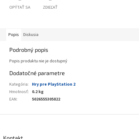
OPÝTAŤ SA
ZDIEĽAŤ
Popis
Diskusia
Podrobný popis
Popis produktu nie je dostupný
Dodatočné parametre
Kategória
:
Hry pre PlayStation 2
Hmotnosť
:
0.2 kg
EAN
:
5026555305822
Z
á
p
ä
Kontakt