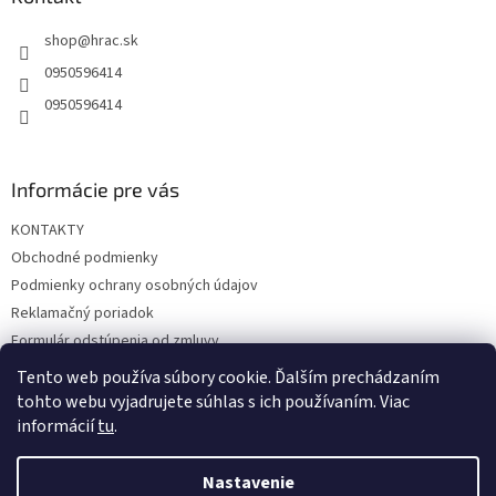
t
shop
@
hrac.sk
i
e
0950596414
0950596414
Informácie pre vás
KONTAKTY
Obchodné podmienky
Podmienky ochrany osobných údajov
Reklamačný poriadok
Formulár odstúpenia od zmluvy
Reklamačný formulár
Tento web používa súbory cookie. Ďalším prechádzaním
tohto webu vyjadrujete súhlas s ich používaním. Viac
informácií
tu
.
Vytvoril Shoptet
Nastavenie