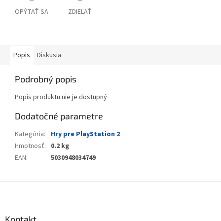
OPÝTAŤ SA
ZDIEĽAŤ
Popis
Diskusia
Podrobný popis
Popis produktu nie je dostupný
Dodatočné parametre
Kategória
:
Hry pre PlayStation 2
Hmotnosť
:
0.2 kg
EAN
:
5030948034749
Z
á
p
ä
Kontakt