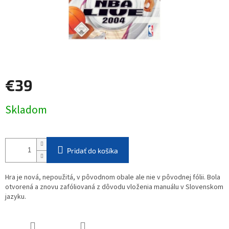
€39
Jednotková
Skladom
cena:
Pridať do košíka
Hra je nová, nepoužitá, v pôvodnom obale ale nie v pôvodnej fólii. Bola
otvorená a znovu zafóliovaná z dôvodu vloženia manuálu v Slovenskom
jazyku.