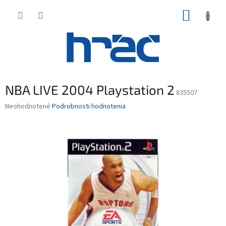
Prejsť
NÁKUP
na
obsah
KOŠÍK
NBA LIVE 2004 Playstation 2
835507
Priemerné
Neohodnotené
Podrobnosti hodnotenia
hodnotenie
produktu
je
0,0
z
5
hviezdičiek.