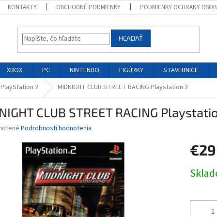
KONTAKTY
OBCHODNÉ PODMIENKY
PODMIENKY OCHRANY OSOB
HĽADAŤ
XBOX
PC
NINTENDO
FIGÚRKY
STAVEBNICE
 PlayStation 2
MIDNIGHT CLUB STREET RACING Playstation 2
NIGHT CLUB STREET RACING Playstatio
né
notené
Podrobnosti hodnotenia
nie
€29
u
Jednotk
Skla
cena:
iek.