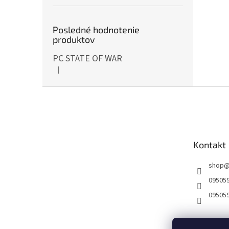
Posledné hodnotenie
produktov
PC STATE OF WAR
|
Hodnotenie produktu je 5 z 5 hviezdičiek.
Z
á
p
ä
t
Kontakt
i
e
shop
09505
09505