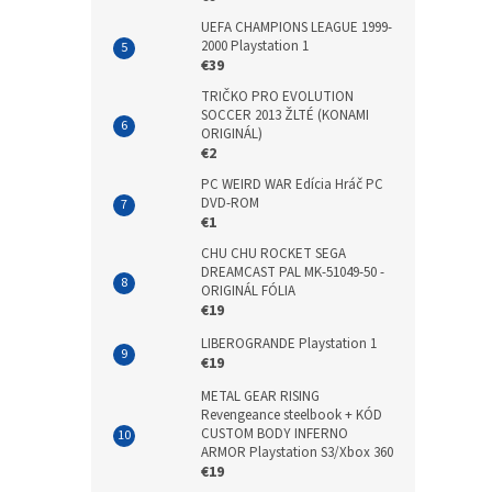
UEFA CHAMPIONS LEAGUE 1999-
2000 Playstation 1
€39
TRIČKO PRO EVOLUTION
SOCCER 2013 ŽLTÉ (KONAMI
ORIGINÁL)
€2
PC WEIRD WAR Edícia Hráč PC
DVD-ROM
€1
CHU CHU ROCKET SEGA
DREAMCAST PAL MK-51049-50 -
ORIGINÁL FÓLIA
€19
LIBEROGRANDE Playstation 1
€19
METAL GEAR RISING
Revengeance steelbook + KÓD
CUSTOM BODY INFERNO
ARMOR Playstation S3/Xbox 360
€19