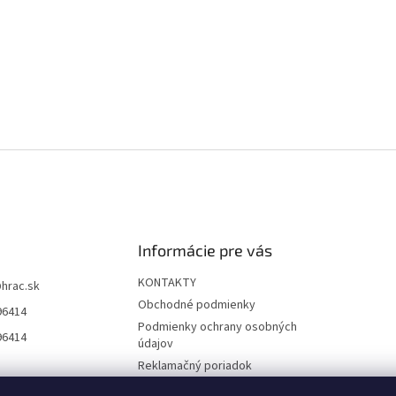
Informácie pre vás
KONTAKTY
@
hrac.sk
Obchodné podmienky
96414
Podmienky ochrany osobných
96414
údajov
Reklamačný poriadok
Formulár odstúpenia od