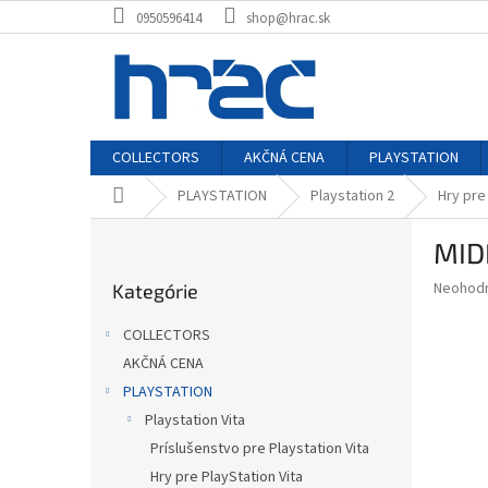
Prejsť
0950596414
shop@hrac.sk
na
obsah
COLLECTORS
AKČNÁ CENA
PLAYSTATION
Domov
PLAYSTATION
Playstation 2
Hry pre
B
MID
o
Preskočiť
č
Priemer
Neohod
Kategórie
kategórie
n
hodnote
ý
produkt
COLLECTORS
p
je
AKČNÁ CENA
0,0
a
z
PLAYSTATION
n
5
e
Playstation Vita
hviezdič
l
Príslušenstvo pre Playstation Vita
Hry pre PlayStation Vita