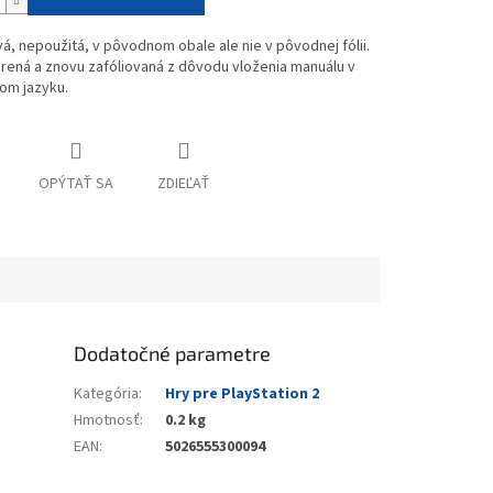
vá, nepoužitá, v pôvodnom obale ale nie v pôvodnej fólii.
rená a znovu zafóliovaná z dôvodu vloženia manuálu v
om jazyku.
OPÝTAŤ SA
ZDIEĽAŤ
Dodatočné parametre
Kategória
:
Hry pre PlayStation 2
Hmotnosť
:
0.2 kg
EAN
:
5026555300094