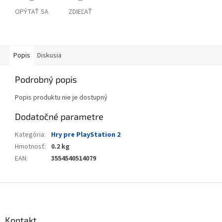
OPÝTAŤ SA
ZDIEĽAŤ
Popis
Diskusia
Podrobný popis
Popis produktu nie je dostupný
Dodatočné parametre
Kategória
:
Hry pre PlayStation 2
Hmotnosť
:
0.2 kg
EAN
:
3554540514079
Z
á
p
ä
Kontakt