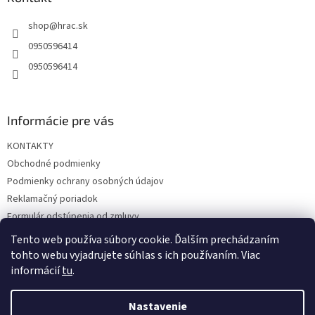
t
shop
@
hrac.sk
i
e
0950596414
0950596414
Informácie pre vás
KONTAKTY
Obchodné podmienky
Podmienky ochrany osobných údajov
Reklamačný poriadok
Formulár odstúpenia od zmluvy
Reklamačný formulár
Tento web používa súbory cookie. Ďalším prechádzaním
tohto webu vyjadrujete súhlas s ich používaním. Viac
informácií
tu
.
Vytvoril Shoptet
Nastavenie