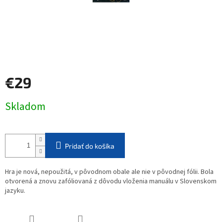
€29
Jednotková
Skladom
cena:
Pridať do košíka
Hra je nová, nepoužitá, v pôvodnom obale ale nie v pôvodnej fólii. Bola
otvorená a znovu zafóliovaná z dôvodu vloženia manuálu v Slovenskom
jazyku.