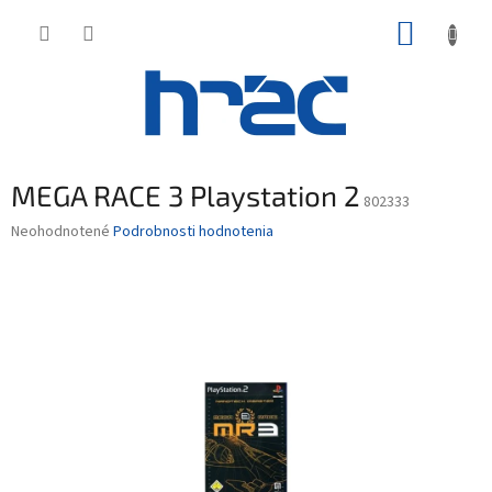
Prejsť
NÁKUP
na
obsah
KOŠÍK
MEGA RACE 3 Playstation 2
802333
Priemerné
Neohodnotené
Podrobnosti hodnotenia
hodnotenie
produktu
je
0,0
z
5
hviezdičiek.