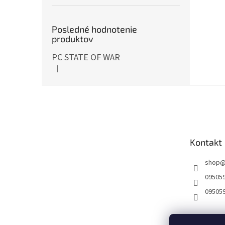
Posledné hodnotenie
produktov
PC STATE OF WAR
|
Hodnotenie produktu je 5 z 5 hviezdičiek.
Z
á
p
ä
t
Kontakt
i
e
shop
09505
09505