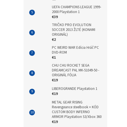
UEFA CHAMPIONS LEAGUE 1999-
2000 Playstation 1
€39
TRIČKO PRO EVOLUTION
SOCCER 2013 ŽLTÉ (KONAMI
ORIGINÁL)
€2
PC WEIRD WAR Edícia Hráč PC
DVD-ROM
€1
CHU CHU ROCKET SEGA
DREAMCAST PAL MK-51049-50 -
ORIGINÁL FÓLIA
€19
LIBEROGRANDE Playstation 1
€19
METAL GEAR RISING
Revengeance steelbook + KÓD
CUSTOM BODY INFERNO
ARMOR Playstation S3/Xbox 360
€19