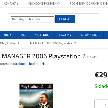
KONTAKTY
OBCHODNÉ PODMIENKY
PODMIENKY OCHRANY OSOB
HĽADAŤ
XBOX
PC
NINTENDO
FIGÚRKY
STAVEBNICE
 PlayStation 2
LMA MANAGER 2006 Playstation 2
 MANAGER 2006 Playstation 2
811743
né
notené
Podrobnosti hodnotenia
nie
€29
u
Jednotk
Skla
cena:
iek.