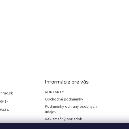
Informácie pre vás
KONTAKTY
@
hrac.sk
Obchodné podmienky
96414
Podmienky ochrany osobných
96414
údajov
Reklamačný poriadok
Formulár odstúpenia od