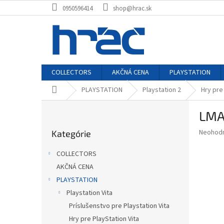
Prejsť
0950596414
shop@hrac.sk
na
obsah
COLLECTORS
AKČNÁ CENA
PLAYSTATION
Domov
PLAYSTATION
Playstation 2
Hry pre
B
LMA
o
Preskočiť
č
Priemer
Neohod
Kategórie
kategórie
n
hodnote
ý
produkt
COLLECTORS
p
je
AKČNÁ CENA
0,0
a
z
PLAYSTATION
n
5
e
Playstation Vita
hviezdič
l
Príslušenstvo pre Playstation Vita
Hry pre PlayStation Vita