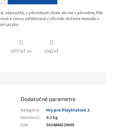
vá, nepoužitá, v pôvodnom obale ale nie v pôvodnej fólii.
rená a znovu zafóliovaná z dôvodu vloženia manuálu v
om jazyku.
OPÝTAŤ SA
ZDIEĽAŤ
Dodatočné parametre
Kategória
:
Hry pre PlayStation 2
Hmotnosť
:
0.2 kg
EAN
:
5024866329605