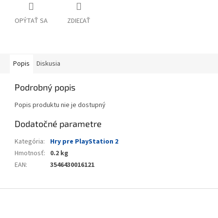
OPÝTAŤ SA
ZDIEĽAŤ
Popis
Diskusia
Podrobný popis
Popis produktu nie je dostupný
Dodatočné parametre
Kategória
:
Hry pre PlayStation 2
Hmotnosť
:
0.2 kg
EAN
:
3546430016121
Z
á
p