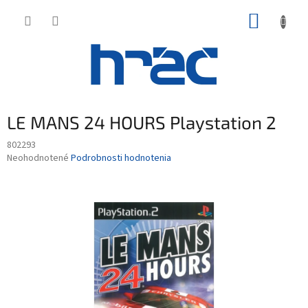
Prejsť
NÁKUP
na
obsah
KOŠÍK
LE MANS 24 HOURS Playstation 2
802293
Priemerné
Neohodnotené
Podrobnosti hodnotenia
hodnotenie
produktu
je
0,0
z
5
hviezdičiek.