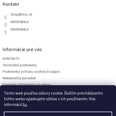
ä
Kontakt
t
shop
@
hrac.sk
i
e
0950596414
0950596414
Informácie pre vás
KONTAKTY
Obchodné podmienky
Podmienky ochrany osobných údajov
Reklamačný poriadok
Formulár odstúpenia od zmluvy
Reklamačný formulár
Tento web používa súbory cookie. Ďalším prechádzaním
tohto webu vyjadrujete súhlas s ich používaním. Viac
informácií
tu
.
Vytvoril Shoptet