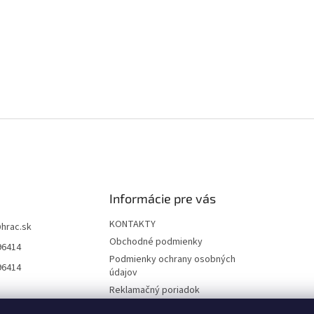
Informácie pre vás
KONTAKTY
@
hrac.sk
Obchodné podmienky
96414
Podmienky ochrany osobných
96414
údajov
Reklamačný poriadok
Formulár odstúpenia od