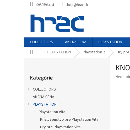
Prejsť
0950596414
shop@hrac.sk
na
obsah
COLLECTORS
AKČNÁ CENA
PLAYSTATION
Domov
PLAYSTATION
Playstation 2
Hry pre
B
KNO
o
Preskočiť
č
Priemer
Neohod
Kategórie
kategórie
n
hodnote
ý
produkt
COLLECTORS
p
je
AKČNÁ CENA
0,0
a
z
PLAYSTATION
n
5
e
Playstation Vita
hviezdič
l
Príslušenstvo pre Playstation Vita
Hry pre PlayStation Vita