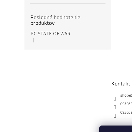
Posledné hodnotenie
produktov
PC STATE OF WAR
|
Hodnotenie produktu je 5 z 5 hviezdičiek.
Z
á
p
ä
t
Kontakt
i
e
shop
09505
09505