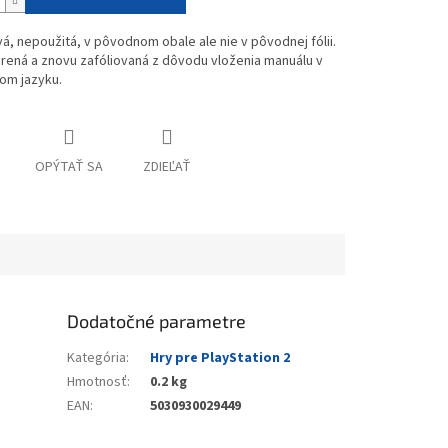
vá, nepoužitá, v pôvodnom obale ale nie v pôvodnej fólii.
rená a znovu zafóliovaná z dôvodu vloženia manuálu v
om jazyku.
OPÝTAŤ SA
ZDIEĽAŤ
Dodatočné parametre
Kategória
:
Hry pre PlayStation 2
Hmotnosť
:
0.2 kg
EAN
:
5030930029449