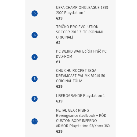
UEFA CHAMPIONS LEAGUE 1999-
2000 Playstation 1
€39
TRIČKO PRO EVOLUTION
SOCCER 2013 ŽLTÉ (KONAMI
ORIGINÁL)
€2
PC WEIRD WAR Edícia Hráč PC
DVD-ROM
€1
CHU CHU ROCKET SEGA
DREAMCAST PAL MK-51049-50 -
ORIGINÁL FÓLIA
€19
LIBEROGRANDE Playstation 1
€19
METAL GEAR RISING
Revengeance steelbook + KÓD
CUSTOM BODY INFERNO
ARMOR Playstation S3/Xbox 360
€19