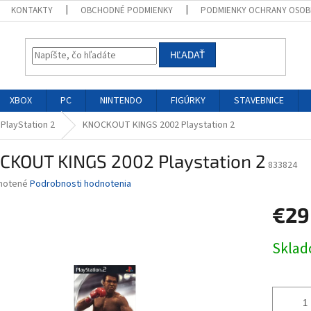
KONTAKTY
OBCHODNÉ PODMIENKY
PODMIENKY OCHRANY OSOB
HĽADAŤ
XBOX
PC
NINTENDO
FIGÚRKY
STAVEBNICE
 PlayStation 2
KNOCKOUT KINGS 2002 Playstation 2
CKOUT KINGS 2002 Playstation 2
833824
né
notené
Podrobnosti hodnotenia
nie
€29
u
Jednotk
Skla
cena:
iek.