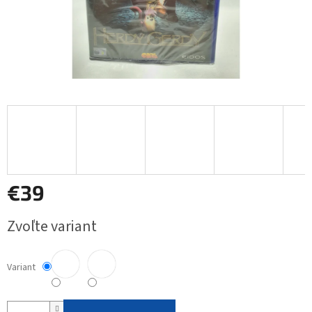
€39
Jednotková
Zvoľte variant
cena:
Variant