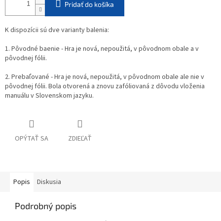
Pridať do košíka
K dispozícii sú dve varianty balenia:
1. Pôvodné baenie - Hra je nová, nepoužitá, v pôvodnom obale a v
pôvodnej fólii.
2. Prebaľované - Hra je nová, nepoužitá, v pôvodnom obale ale nie v
pôvodnej fólii. Bola otvorená a znovu zafóliovaná z dôvodu vloženia
manuálu v Slovenskom jazyku.
OPÝTAŤ SA
ZDIEĽAŤ
Popis
Diskusia
Podrobný popis