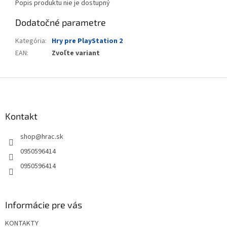
Popis produktu nie je dostupný
Dodatočné parametre
Kategória
:
Hry pre PlayStation 2
EAN
:
Zvoľte variant
Z
á
p
ä
Kontakt
t
shop
@
hrac.sk
i
e
0950596414
0950596414
Informácie pre vás
KONTAKTY