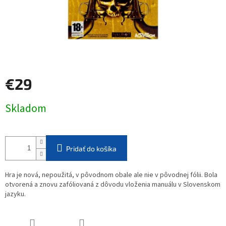
€29
Jednotková
Skladom
cena:
Pridať do košíka
Hra je nová, nepoužitá, v pôvodnom obale ale nie v pôvodnej fólii. Bola
otvorená a znovu zafóliovaná z dôvodu vloženia manuálu v Slovenskom
jazyku.