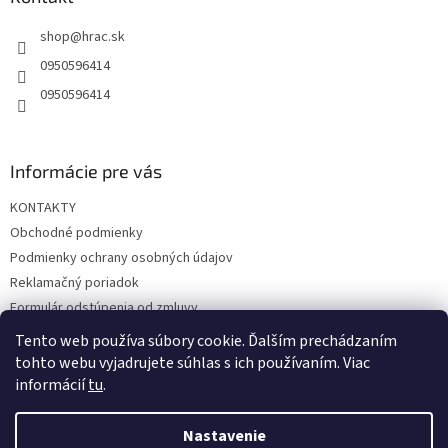
t
shop
@
hrac.sk
i
e
0950596414
0950596414
Informácie pre vás
KONTAKTY
Obchodné podmienky
Podmienky ochrany osobných údajov
Reklamačný poriadok
Formulár odstúpenia od zmluvy
Reklamačný formulár
Tento web používa súbory cookie. Ďalším prechádzaním
tohto webu vyjadrujete súhlas s ich používaním. Viac
informácií
tu
.
Vytvoril Shoptet
Nastavenie