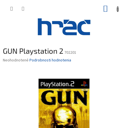
Prejsť
NÁKUP
na
obsah
KOŠÍK
GUN Playstation 2
702201
Priemerné
Neohodnotené
Podrobnosti hodnotenia
hodnotenie
produktu
je
0,0
z
5
hviezdičiek.