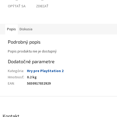
OPÝTAŤ SA
ZDIEĽAŤ
Popis
Diskusia
Podrobný popis
Popis produktu nie je dostupný
Dodatočné parametre
Kategória
:
Hry pre PlayStation 2
Hmotnosť
:
0.2 kg
EAN
:
5030917032929
Z
á
p
ä
Kontakt