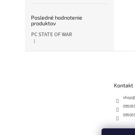
Posledné hodnotenie
produktov
PC STATE OF WAR
|
Hodnotenie produktu je 5 z 5 hviezdičiek.
Z
á
p
ä
t
Kontakt
i
e
shop
09505
09505