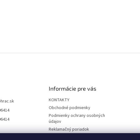
Informácie pre vás
KONTAKTY
@
hrac.sk
Obchodné podmienky
96414
Podmienky ochrany osobných
96414
údajov
Reklamačný poriadok
Formulár odstúpenia od