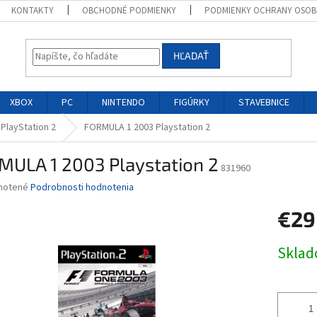
KONTAKTY
OBCHODNÉ PODMIENKY
PODMIENKY OCHRANY OSOB
HĽADAŤ
XBOX
PC
NINTENDO
FIGÚRKY
STAVEBNICE
 PlayStation 2
FORMULA 1 2003 Playstation 2
MULA 1 2003 Playstation 2
831960
né
notené
Podrobnosti hodnotenia
nie
€29
u
Jednotk
Skla
cena:
iek.