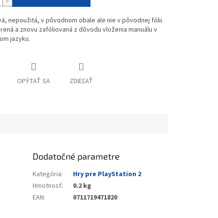
vá, nepoužitá, v pôvodnom obale ale nie v pôvodnej fólii.
rená a znovu zafóliovaná z dôvodu vloženia manuálu v
om jazyku.
OPÝTAŤ SA
ZDIEĽAŤ
Dodatočné parametre
Kategória
:
Hry pre PlayStation 2
Hmotnosť
:
0.2 kg
EAN
:
0711719471820