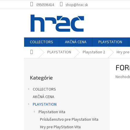
Prejsť
0950596414
shop@hrac.sk
na
obsah
COLLECTORS
AKČNÁ CENA
PLAYSTATION
Domov
PLAYSTATION
Playstation 2
Hry pre
B
FOR
o
Preskočiť
č
Priemer
Neohod
Kategórie
kategórie
n
hodnote
ý
produkt
COLLECTORS
p
je
AKČNÁ CENA
0,0
a
z
PLAYSTATION
n
5
e
Playstation Vita
hviezdič
l
Príslušenstvo pre Playstation Vita
Hry pre PlayStation Vita