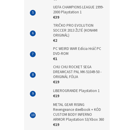
UEFA CHAMPIONS LEAGUE 1999-
2000 Playstation 1
€39
TRIČKO PRO EVOLUTION
SOCCER 2013 ŽLTÉ (KONAMI
ORIGINÁL)
€2
PC WEIRD WAR Edícia Hráč PC
DVD-ROM
€1
CHU CHU ROCKET SEGA
DREAMCAST PAL MK-51049-50 -
ORIGINÁL FÓLIA
€19
LIBEROGRANDE Playstation 1
€19
METAL GEAR RISING
Revengeance steelbook + KÓD
CUSTOM BODY INFERNO
ARMOR Playstation S3/Xbox 360
€19