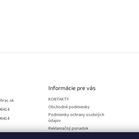
Informácie pre vás
KONTAKTY
@
hrac.sk
Obchodné podmienky
96414
Podmienky ochrany osobných
96414
údajov
Reklamačný poriadok
Formulár odstúpenia od