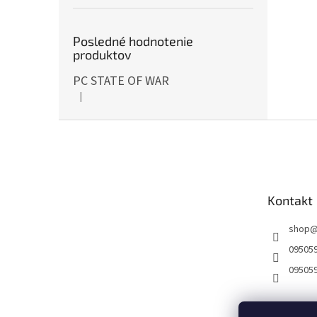
Posledné hodnotenie
produktov
PC STATE OF WAR
|
Hodnotenie produktu je 5 z 5 hviezdičiek.
Z
á
p
ä
t
Kontakt
i
e
shop
09505
09505