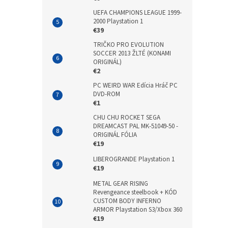
UEFA CHAMPIONS LEAGUE 1999-
2000 Playstation 1
€39
TRIČKO PRO EVOLUTION
SOCCER 2013 ŽLTÉ (KONAMI
ORIGINÁL)
€2
PC WEIRD WAR Edícia Hráč PC
DVD-ROM
€1
CHU CHU ROCKET SEGA
DREAMCAST PAL MK-51049-50 -
ORIGINÁL FÓLIA
€19
LIBEROGRANDE Playstation 1
€19
METAL GEAR RISING
Revengeance steelbook + KÓD
CUSTOM BODY INFERNO
ARMOR Playstation S3/Xbox 360
€19