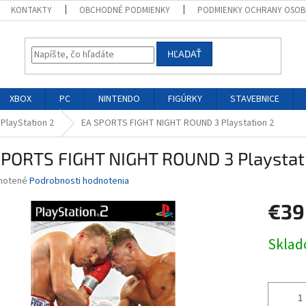
KONTAKTY
OBCHODNÉ PODMIENKY
PODMIENKY OCHRANY OSOB
HĽADAŤ
XBOX
PC
NINTENDO
FIGÚRKY
STAVEBNICE
 PlayStation 2
EA SPORTS FIGHT NIGHT ROUND 3 Playstation 2
SPORTS FIGHT NIGHT ROUND 3 Playstat
né
notené
Podrobnosti hodnotenia
nie
€39
u
Jednotk
Skla
cena:
iek.