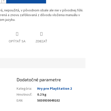
vá, nepoužitá, v pôvodnom obale ale nie v pôvodnej fólii.
rená a znovu zafóliovaná z dôvodu vloženia manuálu v
om jazyku.
OPÝTAŤ SA
ZDIEĽAŤ
Dodatočné parametre
Kategória
:
Hry pre PlayStation 2
Hmotnosť
:
0.2 kg
EAN
:
5030930049102