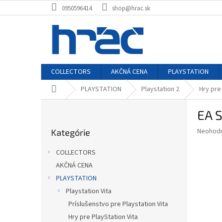
Prejsť
0950596414
shop@hrac.sk
na
obsah
COLLECTORS
AKČNÁ CENA
PLAYSTATION
Domov
PLAYSTATION
Playstation 2
Hry pre
B
EA 
o
Preskočiť
č
Priemer
Neohod
Kategórie
kategórie
n
hodnote
ý
produkt
COLLECTORS
p
je
AKČNÁ CENA
0,0
a
z
PLAYSTATION
n
5
e
Playstation Vita
hviezdič
l
Príslušenstvo pre Playstation Vita
Hry pre PlayStation Vita