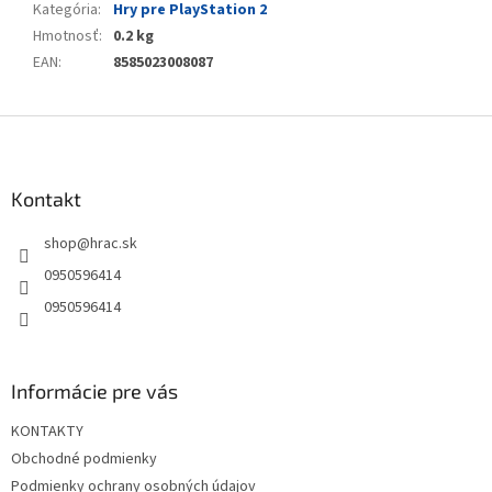
Kategória
:
Hry pre PlayStation 2
Hmotnosť
:
0.2 kg
EAN
:
8585023008087
Z
á
p
ä
Kontakt
t
shop
@
hrac.sk
i
e
0950596414
0950596414
Informácie pre vás
KONTAKTY
Obchodné podmienky
Podmienky ochrany osobných údajov