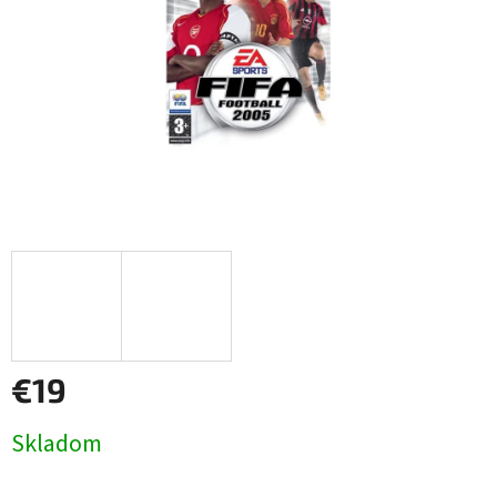
€19
Jednotková
Skladom
cena: