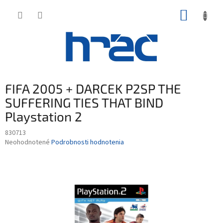
Prejsť
NÁKUP
na
obsah
KOŠÍK
FIFA 2005 + DARCEK P2SP THE
SUFFERING TIES THAT BIND
Playstation 2
830713
Priemerné
Neohodnotené
Podrobnosti hodnotenia
hodnotenie
produktu
je
0,0
z
5
hviezdičiek.