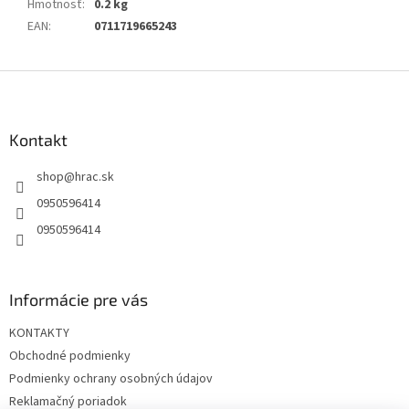
Hmotnosť
:
0.2 kg
EAN
:
0711719665243
Z
á
p
ä
Kontakt
t
shop
@
hrac.sk
i
e
0950596414
0950596414
Informácie pre vás
KONTAKTY
Obchodné podmienky
Podmienky ochrany osobných údajov
Reklamačný poriadok