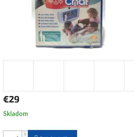
€29
Jednotková
Skladom
cena: