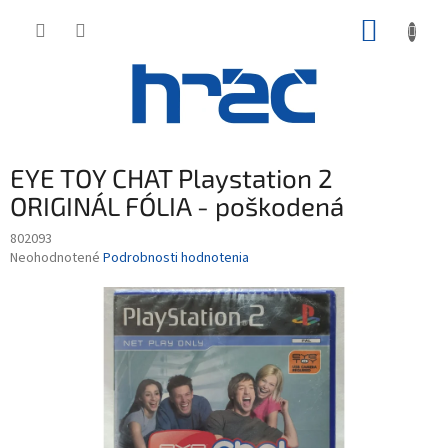
Prejsť
NÁKUP
na
obsah
KOŠÍK
EYE TOY CHAT Playstation 2
ORIGINÁL FÓLIA - poškodená
802093
Priemerné
Neohodnotené
Podrobnosti hodnotenia
hodnotenie
produktu
je
0,0
z
5
hviezdičiek.