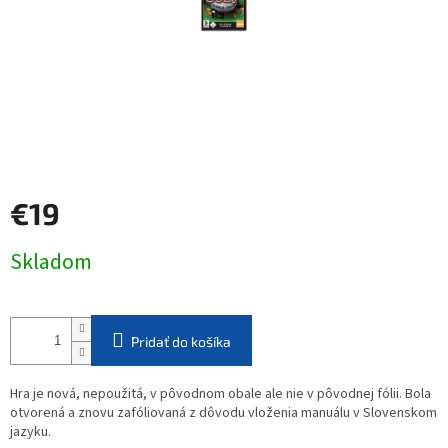
€19
Jednotková
Skladom
cena:
Pridať do košíka
Hra je nová, nepoužitá, v pôvodnom obale ale nie v pôvodnej fólii. Bola
otvorená a znovu zafóliovaná z dôvodu vloženia manuálu v Slovenskom
jazyku.