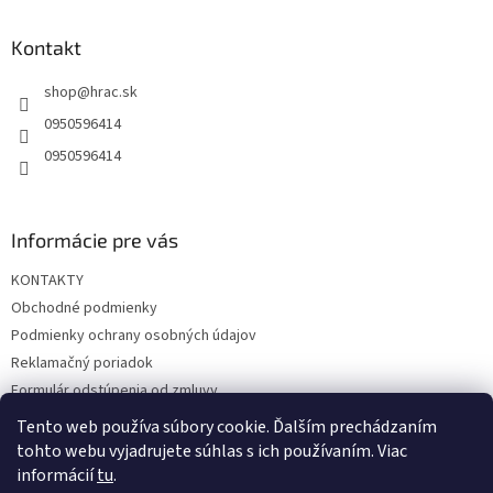
p
ä
Kontakt
t
shop
@
hrac.sk
i
e
0950596414
0950596414
Informácie pre vás
KONTAKTY
Obchodné podmienky
Podmienky ochrany osobných údajov
Reklamačný poriadok
Formulár odstúpenia od zmluvy
Reklamačný formulár
Tento web používa súbory cookie. Ďalším prechádzaním
tohto webu vyjadrujete súhlas s ich používaním. Viac
informácií
tu
.