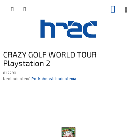
Prejsť
NÁKUP
na
obsah
KOŠÍK
CRAZY GOLF WORLD TOUR
Playstation 2
812290
Priemerné
Neohodnotené
Podrobnosti hodnotenia
hodnotenie
produktu
je
0,0
z
5
hviezdičiek.