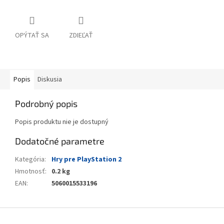
OPÝTAŤ SA
ZDIEĽAŤ
Popis
Diskusia
Podrobný popis
Popis produktu nie je dostupný
Dodatočné parametre
Kategória
:
Hry pre PlayStation 2
Hmotnosť
:
0.2 kg
EAN
:
5060015533196
Z
á