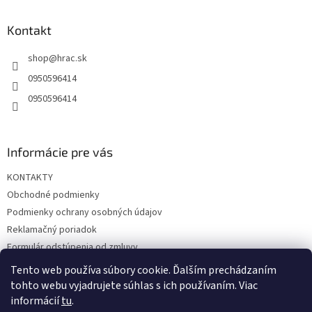
p
ä
Kontakt
t
shop
@
hrac.sk
i
e
0950596414
0950596414
Informácie pre vás
KONTAKTY
Obchodné podmienky
Podmienky ochrany osobných údajov
Reklamačný poriadok
Formulár odstúpenia od zmluvy
Reklamačný formulár
Tento web používa súbory cookie. Ďalším prechádzaním
tohto webu vyjadrujete súhlas s ich používaním. Viac
informácií
tu
.