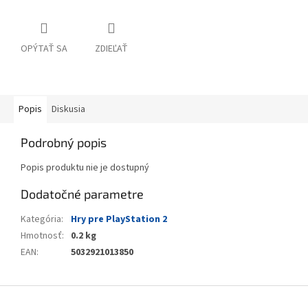
OPÝTAŤ SA
ZDIEĽAŤ
Popis
Diskusia
Podrobný popis
Popis produktu nie je dostupný
Dodatočné parametre
Kategória
:
Hry pre PlayStation 2
Hmotnosť
:
0.2 kg
EAN
:
5032921013850
Z
á