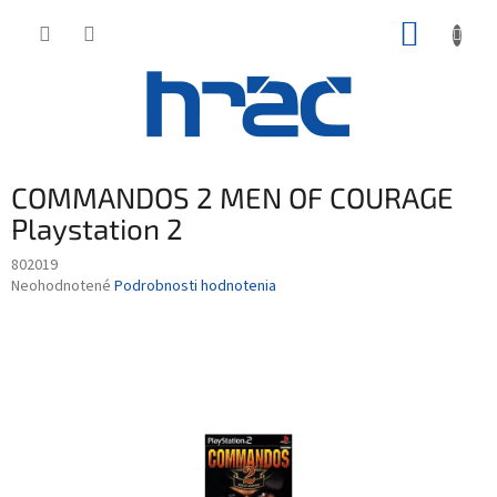
Prejsť
NÁKUP
na
obsah
KOŠÍK
COMMANDOS 2 MEN OF COURAGE
Playstation 2
802019
Priemerné
Neohodnotené
Podrobnosti hodnotenia
hodnotenie
produktu
je
0,0
z
5
hviezdičiek.