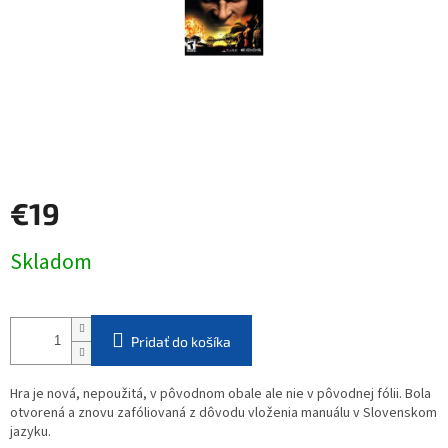
€19
Jednotková
Skladom
cena:
Pridať do košíka
Hra je nová, nepoužitá, v pôvodnom obale ale nie v pôvodnej fólii. Bola
otvorená a znovu zafóliovaná z dôvodu vloženia manuálu v Slovenskom
jazyku.