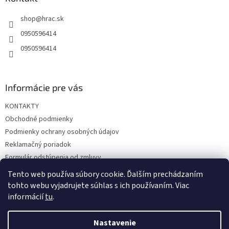
t
shop
@
hrac.sk
i
e
0950596414
0950596414
Informácie pre vás
KONTAKTY
Obchodné podmienky
Podmienky ochrany osobných údajov
Reklamačný poriadok
Formulár odstúpenia od zmluvy
Reklamačný formulár
Tento web používa súbory cookie. Ďalším prechádzaním
tohto webu vyjadrujete súhlas s ich používaním. Viac
informácií
tu
.
Vytvoril Shoptet
Nastavenie