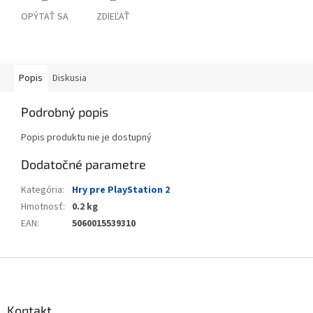
OPÝTAŤ SA
ZDIEĽAŤ
Popis
Diskusia
Podrobný popis
Popis produktu nie je dostupný
Dodatočné parametre
Kategória
:
Hry pre PlayStation 2
Hmotnosť
:
0.2 kg
EAN
:
5060015539310
Z
á
p
ä
Kontakt