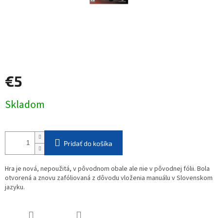
€5
Jednotková
Skladom
cena:
Pridať do košíka
Hra je nová, nepoužitá, v pôvodnom obale ale nie v pôvodnej fólii. Bola
otvorená a znovu zafóliovaná z dôvodu vloženia manuálu v Slovenskom
jazyku.