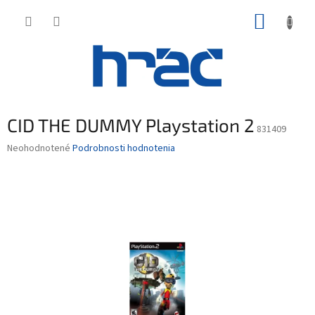
Prejsť
NÁKUP
na
obsah
KOŠÍK
CID THE DUMMY Playstation 2
831409
Priemerné
Neohodnotené
Podrobnosti hodnotenia
hodnotenie
produktu
je
0,0
z
5
hviezdičiek.