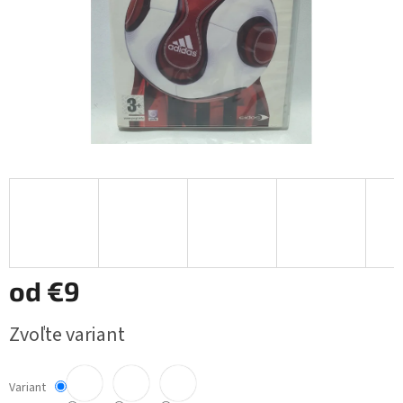
od
€9
Jednotková
Zvoľte variant
cena:
Variant