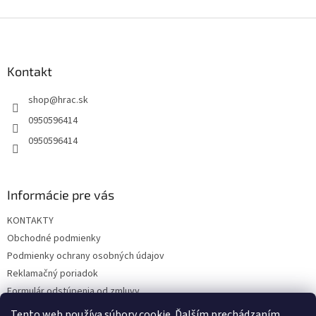
Z
á
p
ä
Kontakt
t
shop
@
hrac.sk
i
e
0950596414
0950596414
Informácie pre vás
KONTAKTY
Obchodné podmienky
Podmienky ochrany osobných údajov
Reklamačný poriadok
Formulár odstúpenia od zmluvy
Reklamačný formulár
Tento web používa súbory cookie. Ďalším prechádzaním