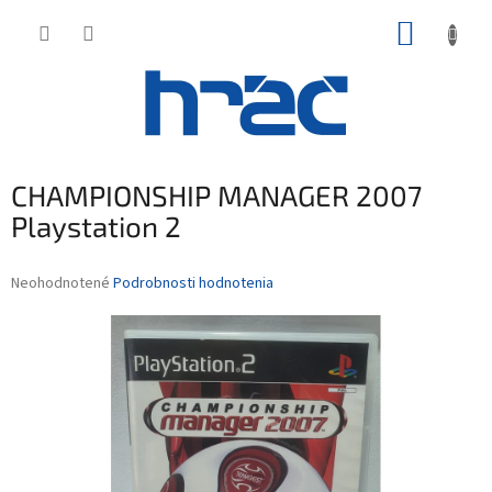
Prejsť
NÁKUP
na
obsah
KOŠÍK
CHAMPIONSHIP MANAGER 2007
Playstation 2
Priemerné
Neohodnotené
Podrobnosti hodnotenia
hodnotenie
produktu
je
0,0
z
5
hviezdičiek.