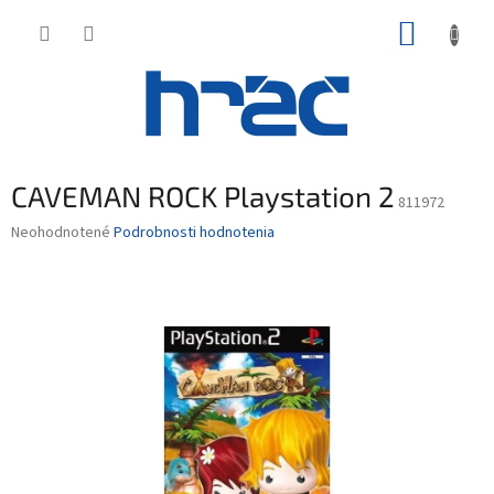
Prejsť
NÁKUP
na
obsah
KOŠÍK
CAVEMAN ROCK Playstation 2
811972
Priemerné
Neohodnotené
Podrobnosti hodnotenia
hodnotenie
produktu
je
0,0
z
5
hviezdičiek.