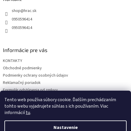
t
shop
@
hrac.sk
i
e
0950596414
0950596414
Informácie pre vás
KONTAKTY
Obchodné podmienky
Podmienky ochrany osobných údajov
Reklamačný poriadok
Formulár odstúpenia od zmluvy
Reklamačný formulár
Tento web používa súbory cookie. Ďalším prechádzaním
tohto webu vyjadrujete súhlas s ich používaním. Viac
informácií
tu
.
Vytvoril Shoptet
Nastavenie