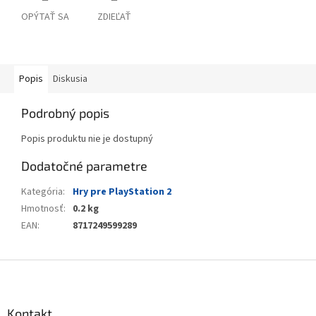
OPÝTAŤ SA
ZDIEĽAŤ
Popis
Diskusia
Podrobný popis
Popis produktu nie je dostupný
Dodatočné parametre
Kategória
:
Hry pre PlayStation 2
Hmotnosť
:
0.2 kg
EAN
:
8717249599289
Z
á
p
ä
Kontakt