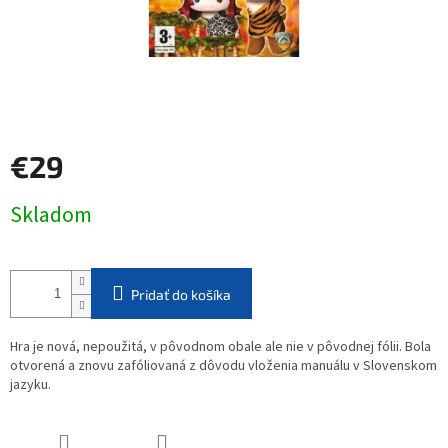
€29
Jednotková
Skladom
cena:
Pridať do košíka
Hra je nová, nepoužitá, v pôvodnom obale ale nie v pôvodnej fólii. Bola
otvorená a znovu zafóliovaná z dôvodu vloženia manuálu v Slovenskom
jazyku.