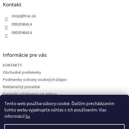
ä
Kontakt
t
shop
@
hrac.sk
i
e
0950596414
0950596414
Informácie pre vás
KONTAKTY
Obchodné podmienky
Podmienky ochrany osobných údajov
Reklamačný poriadok
Formulár odstúpenia od zmluvy
Reklamačný formulár
Tento web používa súbory cookie. Ďalším prechádzaním
tohto webu vyjadrujete súhlas s ich používaním. Viac
informácií
tu
.
Vytvoril Shoptet