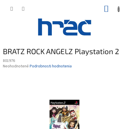
Prejsť
NÁKUP
na
obsah
KOŠÍK
BRATZ ROCK ANGELZ Playstation 2
801976
Priemerné
Neohodnotené
Podrobnosti hodnotenia
hodnotenie
produktu
je
0,0
z
5
hviezdičiek.