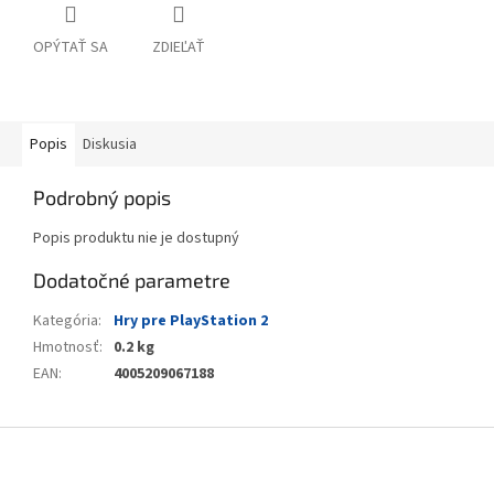
OPÝTAŤ SA
ZDIEĽAŤ
Popis
Diskusia
Podrobný popis
Popis produktu nie je dostupný
Dodatočné parametre
Kategória
:
Hry pre PlayStation 2
Hmotnosť
:
0.2 kg
EAN
:
4005209067188
Z
á
p