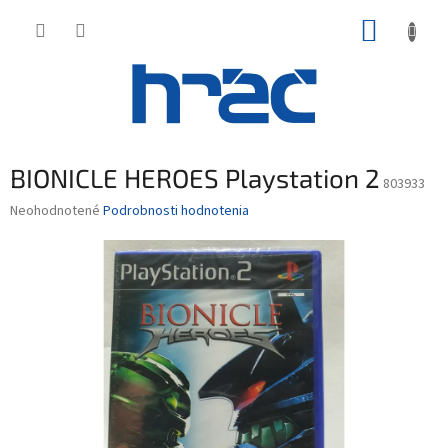
Prejsť
NÁKUP
na
obsah
KOŠÍK
BIONICLE HEROES Playstation 2
803933
Priemerné
Neohodnotené
Podrobnosti hodnotenia
hodnotenie
produktu
je
0,0
z
5
hviezdičiek.