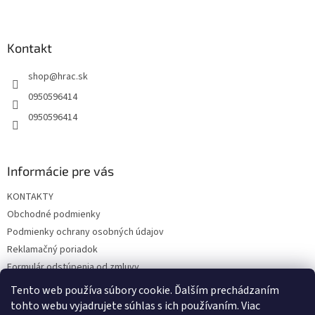
Z
á
p
ä
Kontakt
t
shop
@
hrac.sk
i
e
0950596414
0950596414
Informácie pre vás
KONTAKTY
Obchodné podmienky
Podmienky ochrany osobných údajov
Reklamačný poriadok
Formulár odstúpenia od zmluvy
Reklamačný formulár
Tento web používa súbory cookie. Ďalším prechádzaním
tohto webu vyjadrujete súhlas s ich používaním. Viac