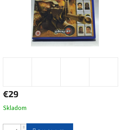
€29
Jednotková
Skladom
cena: