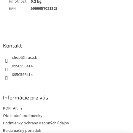
Hmotnosť
:
0.2 kg
EAN
:
5060057021323
Z
á
p
ä
Kontakt
t
shop
@
hrac.sk
i
e
0950596414
0950596414
Informácie pre vás
KONTAKTY
Obchodné podmienky
Podmienky ochrany osobných údajov
Reklamačný poriadok