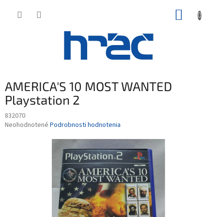
Prejsť
NÁKUP
na
obsah
KOŠÍK
AMERICA'S 10 MOST WANTED
Playstation 2
832070
Priemerné
Neohodnotené
Podrobnosti hodnotenia
hodnotenie
produktu
je
0,0
z
5
hviezdičiek.