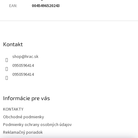
EAN
:
0045496520243
Z
á
p
ä
Kontakt
t
shop
@
hrac.sk
i
e
0950596414
0950596414
Informácie pre vás
KONTAKTY
Obchodné podmienky
Podmienky ochrany osobných údajov
Reklamačný poriadok