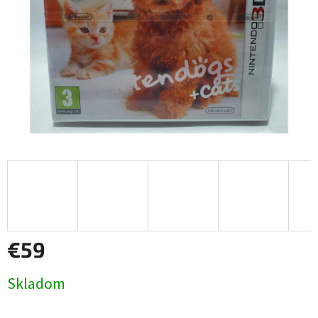
€59
Jednotková
Skladom
cena: