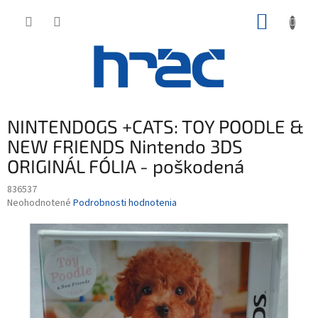
Prejsť
NÁKUP
na
obsah
KOŠÍK
NINTENDOGS +CATS: TOY POODLE &
NEW FRIENDS Nintendo 3DS
ORIGINÁL FÓLIA - poškodená
836537
Priemerné
Neohodnotené
Podrobnosti hodnotenia
hodnotenie
produktu
je
0,0
z
5
hviezdičiek.