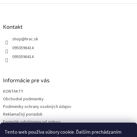
Z
á
p
ä
Kontakt
t
shop
@
hrac.sk
i
e
0950596414
0950596414
Informácie pre vás
KONTAKTY
Obchodné podmienky
Podmienky ochrany osobných údajov
Reklamačný poriadok
Formulár odstúpenia od zmluvy
Reklamačný formulár
Tento web používa súbory cookie. Ďalším prechádzaním