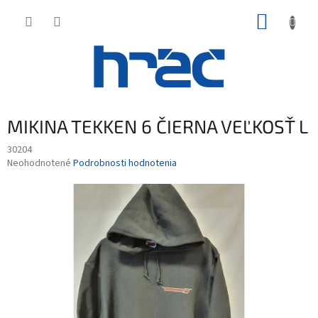
Prejsť
NÁKUP
na
obsah
KOŠÍK
MIKINA TEKKEN 6 ČIERNA VEĽKOSŤ L
30204
Priemerné
Neohodnotené
Podrobnosti hodnotenia
hodnotenie
produktu
je
0,0
z
5
hviezdičiek.