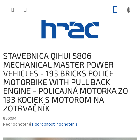
Prejsť
NÁKUP
na
obsah
KOŠÍK
STAVEBNICA QIHUI 5806
MECHANICAL MASTER POWER
VEHICLES - 193 BRICKS POLICE
MOTORBIKE WITH PULL BACK
ENGINE - POLICAJNÁ MOTORKA ZO
193 KOCIEK S MOTOROM NA
ZOTRVAČNÍK
836084
Priemerné
Neohodnotené
Podrobnosti hodnotenia
hodnotenie
produktu