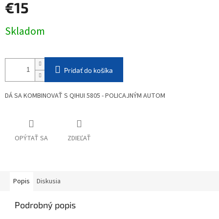
€15
Jednotková
Skladom
cena:
Pridať do košíka
DÁ SA KOMBINOVAŤ S QIHUI 5805 - POLICAJNÝM AUTOM
OPÝTAŤ SA
ZDIEĽAŤ
Popis
Diskusia
Podrobný popis