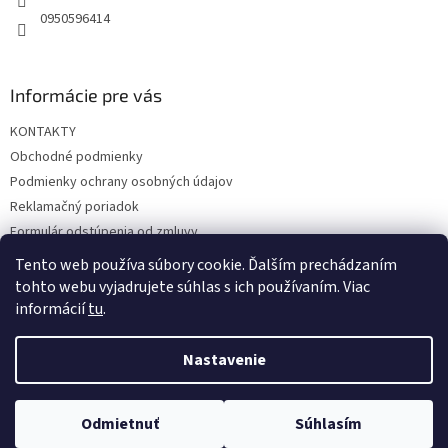
0950596414
Informácie pre vás
KONTAKTY
Obchodné podmienky
Podmienky ochrany osobných údajov
Reklamačný poriadok
Formulár odstúpenia od zmluvy
Reklamačný formulár
Tento web používa súbory cookie. Ďalším prechádzaním
tohto webu vyjadrujete súhlas s ich používaním. Viac
informácií
tu
.
Vytvoril Shoptet
Nastavenie
Copyright 2026
hrac.sk
. Všetky práva vyhradené.
Upraviť
Odmietnuť
Súhlasím
nastavenie cookies