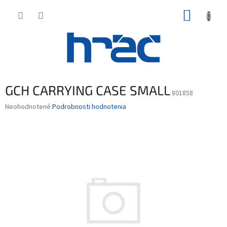
Prejsť
NÁKUP
na
obsah
KOŠÍK
GCH CARRYING CASE SMALL
801858
Priemerné
Neohodnotené
Podrobnosti hodnotenia
hodnotenie
produktu
je
0,0
z
5
hviezdičiek.