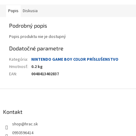
Popis
Diskusia
Podrobný popis
Popis produktu nie je dostupný
Dodatočné parametre
Kategória
:
NINTENDO GAME BOY COLOR PRÍSLUŠENSTVO
Hmotnosť
:
0.2 kg
EAN
:
0048413402837
Z
á
p
ä
Kontakt
t
shop
@
hrac.sk
i
e
0950596414