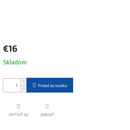
€16
Jednotková
Skladom
cena:
Pridať do košíka
OPÝTAŤ SA
ZDIEĽAŤ