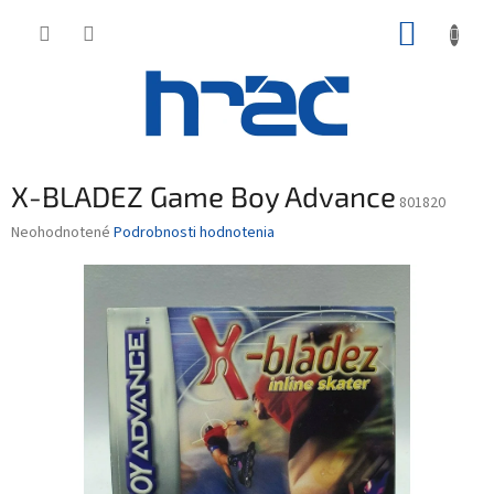
Prejsť
NÁKUP
na
obsah
KOŠÍK
X-BLADEZ Game Boy Advance
801820
Priemerné
Neohodnotené
Podrobnosti hodnotenia
hodnotenie
produktu
je
0,0
z
5
hviezdičiek.