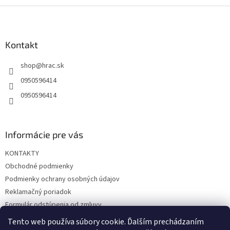
Z
á
p
ä
Kontakt
t
shop
@
hrac.sk
i
e
0950596414
0950596414
Informácie pre vás
KONTAKTY
Obchodné podmienky
Podmienky ochrany osobných údajov
Reklamačný poriadok
Formulár odstúpenia od zmluvy
Reklamačný formulár
Tento web používa súbory cookie. Ďalším prechádzaním