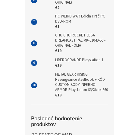
ORIGINÁL)
€2
PC WEIRD WAR Edícia Hráč PC
DVD-ROM
€1
CHU CHU ROCKET SEGA
DREAMCAST PAL MK-51049-50 -
ORIGINÁL FÓLIA
€19
LIBEROGRANDE Playstation 1
€19
METAL GEAR RISING
Revengeance steelbook + KÓD
CUSTOM BODY INFERNO
ARMOR Playstation S3/Xbox 360
€19
Posledné hodnotenie
produktov