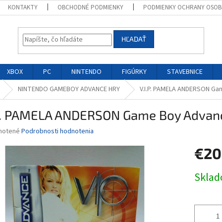
KONTAKTY
OBCHODNÉ PODMIENKY
PODMIENKY OCHRANY OSOB
HĽADAŤ
XBOX
PC
NINTENDO
FIGÚRKY
STAVEBNICE
NINTENDO GAMEBOY ADVANCE HRY
V.I.P. PAMELA ANDERSON G
.P. PAMELA ANDERSON Game Boy Advan
né
notené
Podrobnosti hodnotenia
nie
€20
u
Jednotk
Skla
cena:
iek.