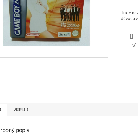
Hra je no
dôvodu v
TLAČ
s
Diskusia
robný popis