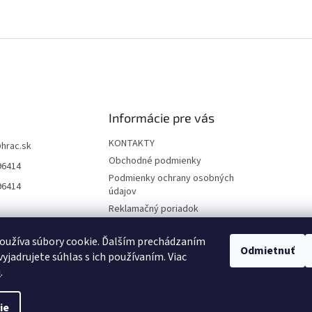
Informácie pre vás
KONTAKTY
@
hrac.sk
Obchodné podmienky
96414
Podmienky ochrany osobných
96414
údajov
Reklamačný poriadok
Formulár odstúpenia od
zmluvy
oužíva súbory cookie. Ďalším prechádzaním
Odmietnuť
yjadrujete súhlas s ich používaním. Viac
Reklamačný formulár
u
.
ie