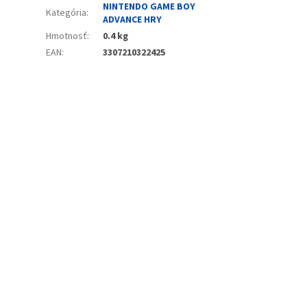
NINTENDO GAME BOY
Kategória
:
ADVANCE HRY
Hmotnosť
:
0.4 kg
EAN
:
3307210322425