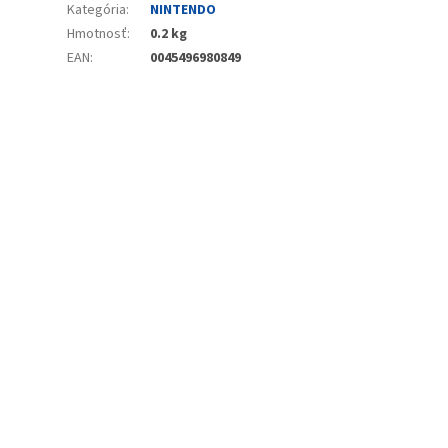
Kategória
:
NINTENDO
Hmotnosť
:
0.2 kg
EAN
:
0045496980849