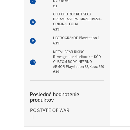
DVD-ROM
€1
CHU CHU ROCKET SEGA
DREAMCAST PAL MK-51049-50 -
ORIGINÁL FÓLIA
€19
LIBEROGRANDE Playstation 1
€19
METAL GEAR RISING
Revengeance steelbook + KÓD
CUSTOM BODY INFERNO
ARMOR Playstation S3/Xbox 360
€19
Posledné hodnotenie
produktov
PC STATE OF WAR
|
Hodnotenie produktu je 5 z 5 hviezdičiek.
Z