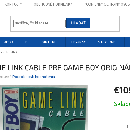
KONTAKTY
OBCHODNÉ PODMIENKY
PODMIENKY OCHRANY OSOB
HĽADAŤ
XBOX
PC
NINTENDO
FIGÚRKY
STAVEBNICE
Y ORIGINÁL
E LINK CABLE PRE GAME BOY ORIGINÁ
né
notené
Podrobnosti hodnotenia
nie
€10
u
Jednotk
Skla
cena:
iek.