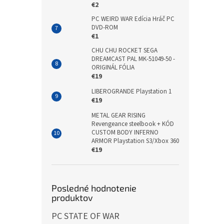
€2
PC WEIRD WAR Edícia Hráč PC
DVD-ROM
€1
CHU CHU ROCKET SEGA
DREAMCAST PAL MK-51049-50 -
ORIGINÁL FÓLIA
€19
LIBEROGRANDE Playstation 1
€19
METAL GEAR RISING
Revengeance steelbook + KÓD
CUSTOM BODY INFERNO
ARMOR Playstation S3/Xbox 360
€19
Posledné hodnotenie
produktov
PC STATE OF WAR