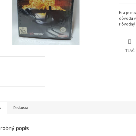
Hra je no
dôvodu v
Pôvodný m
TLAČ
s
Diskusia
robný popis