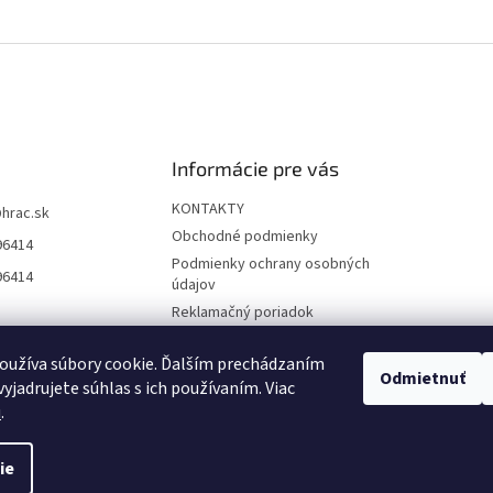
Informácie pre vás
KONTAKTY
@
hrac.sk
Obchodné podmienky
96414
Podmienky ochrany osobných
96414
údajov
Reklamačný poriadok
Formulár odstúpenia od
zmluvy
oužíva súbory cookie. Ďalším prechádzaním
Odmietnuť
yjadrujete súhlas s ich používaním. Viac
Reklamačný formulár
u
.
ie
 nastavenie cookies