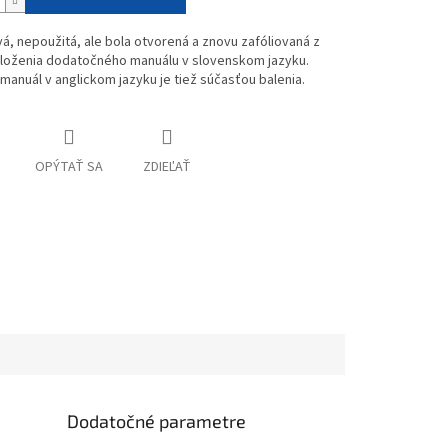
vá, nepoužitá, ale bola otvorená a znovu zafóliovaná z
loženia dodatočného manuálu v slovenskom jazyku.
anuál v anglickom jazyku je tiež súčasťou balenia.
OPÝTAŤ SA
ZDIEĽAŤ
Dodatočné parametre