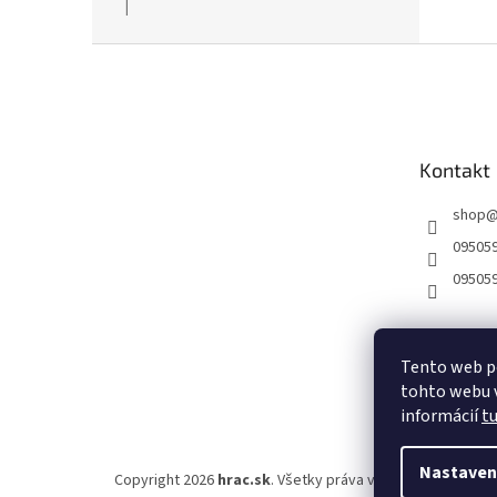
|
Hodnotenie produktu je 5 z 5 hviezdičiek.
Z
á
p
ä
t
Kontakt
i
e
shop
09505
09505
Tento web p
tohto webu v
informácií
t
Nastaven
Copyright 2026
hrac.sk
. Všetky práva vyhradené.
Upraviť