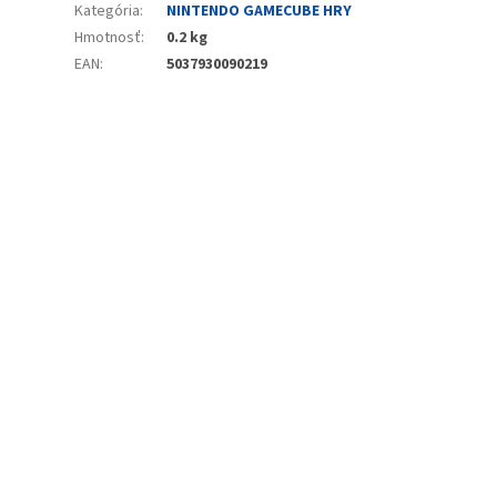
Kategória
:
NINTENDO GAMECUBE HRY
Hmotnosť
:
0.2 kg
EAN
:
5037930090219