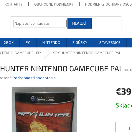
KONTAKTY
OBCHODNÉ PODMIENKY
PODMIENKY OCHRANY OSOB
HĽADAŤ
XBOX
PC
NINTENDO
FIGÚRKY
STAVEBNICE
NTENDO GAMECUBE HRY
SPY HUNTER NINTENDO GAMECUBE PAL
 HUNTER NINTENDO GAMECUBE PAL
8016
né
notené
Podrobnosti hodnotenia
nie
€39
u
Jednotk
Skla
cena:
iek.