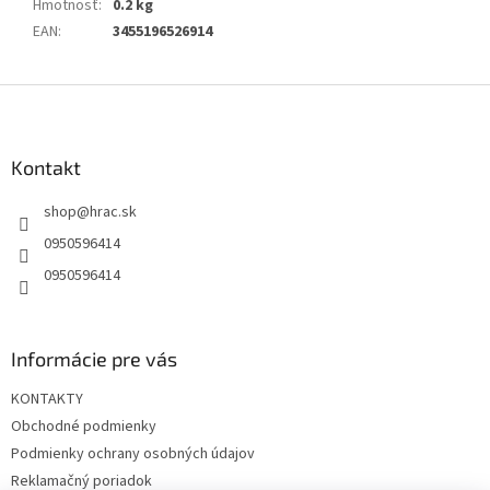
Hmotnosť
:
0.2 kg
EAN
:
3455196526914
Z
á
p
ä
Kontakt
t
shop
@
hrac.sk
i
e
0950596414
0950596414
Informácie pre vás
KONTAKTY
Obchodné podmienky
Podmienky ochrany osobných údajov
Reklamačný poriadok