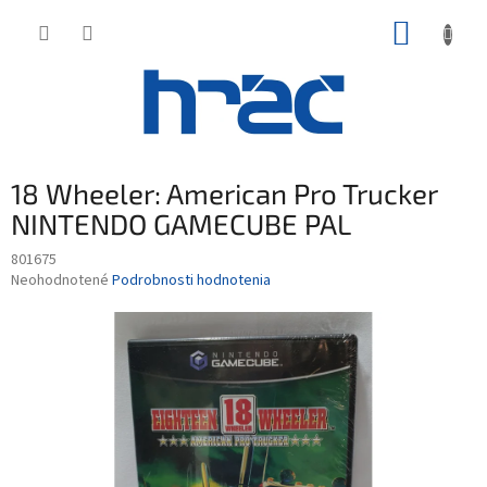
Prejsť
NÁKUP
na
obsah
KOŠÍK
18 Wheeler: American Pro Trucker
NINTENDO GAMECUBE PAL
801675
Priemerné
Neohodnotené
Podrobnosti hodnotenia
hodnotenie
produktu
je
0,0
z
5
hviezdičiek.