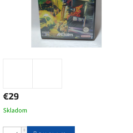
€29
Jednotková
Skladom
cena: