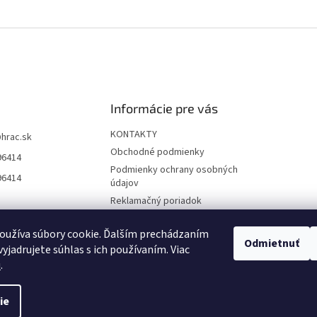
Informácie pre vás
KONTAKTY
@
hrac.sk
Obchodné podmienky
96414
Podmienky ochrany osobných
96414
údajov
Reklamačný poriadok
Formulár odstúpenia od
zmluvy
oužíva súbory cookie. Ďalším prechádzaním
Odmietnuť
yjadrujete súhlas s ich používaním. Viac
Reklamačný formulár
u
.
ie
 nastavenie cookies