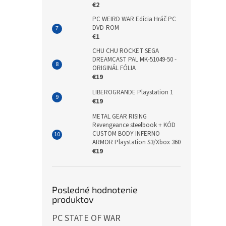
€2
PC WEIRD WAR Edícia Hráč PC
DVD-ROM
€1
CHU CHU ROCKET SEGA
DREAMCAST PAL MK-51049-50 -
ORIGINÁL FÓLIA
€19
LIBEROGRANDE Playstation 1
€19
METAL GEAR RISING
Revengeance steelbook + KÓD
CUSTOM BODY INFERNO
ARMOR Playstation S3/Xbox 360
€19
Posledné hodnotenie
produktov
PC STATE OF WAR