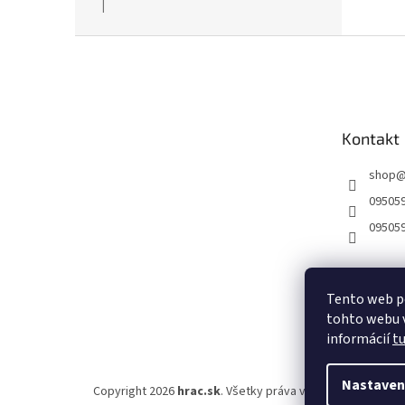
|
Hodnotenie produktu je 5 z 5 hviezdičiek.
Z
á
p
ä
t
Kontakt
i
e
shop
09505
09505
Tento web p
tohto webu v
informácií
t
Nastaven
Copyright 2026
hrac.sk
. Všetky práva vyhradené.
Upraviť