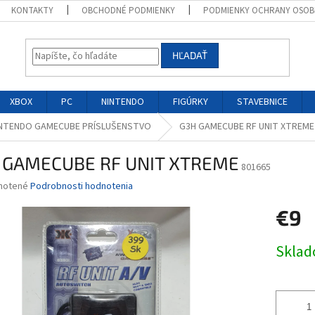
KONTAKTY
OBCHODNÉ PODMIENKY
PODMIENKY OCHRANY OSOB
HĽADAŤ
XBOX
PC
NINTENDO
FIGÚRKY
STAVEBNICE
NTENDO GAMECUBE PRÍSLUŠENSTVO
G3H GAMECUBE RF UNIT XTREME
 GAMECUBE RF UNIT XTREME
801665
né
notené
Podrobnosti hodnotenia
nie
€9
u
Jednotk
Skla
cena:
iek.