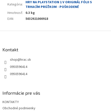
HRY NA PLAYSTATION 1 V ORIGINÁL FÓLII S
Kategória
:
TRHACÍM PRÚŽKOM - POŠKODENÉ
Hmotnosť
:
0.3 kg
EAN
:
5032921000918
Z
á
p
ä
Kontakt
t
shop
@
hrac.sk
i
e
0950596414
0950596414
Informácie pre vás
KONTAKTY
Obchodné podmienky