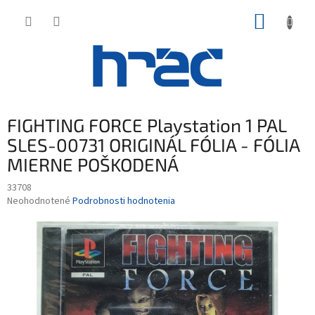
Prejsť
NÁKUP
na
obsah
KOŠÍK
FIGHTING FORCE Playstation 1 PAL
SLES-00731 ORIGINÁL FÓLIA - FÓLIA
MIERNE POŠKODENÁ
33708
Priemerné
Neohodnotené
Podrobnosti hodnotenia
hodnotenie
produktu
je
0,0
z
5
hviezdičiek.