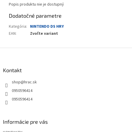
Popis produktu nie je dostupný
Dodatočné parametre
Kategória
:
NINTENDO DS HRY
EAN
:
Zvoľte variant
Z
á
p
ä
Kontakt
t
shop
@
hrac.sk
i
e
0950596414
0950596414
Informácie pre vás