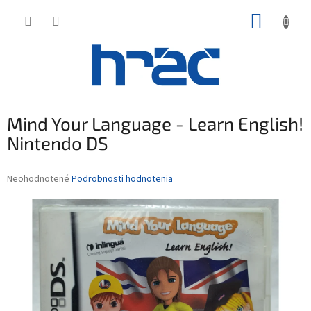
Prejsť
NÁKUP
na
obsah
KOŠÍK
Mind Your Language - Learn English!
Nintendo DS
Priemerné
Neohodnotené
Podrobnosti hodnotenia
hodnotenie
produktu
je
0,0
z
5
hviezdičiek.