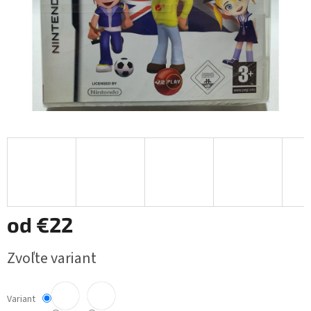
od
€22
Jednotková
Zvoľte variant
cena:
Variant