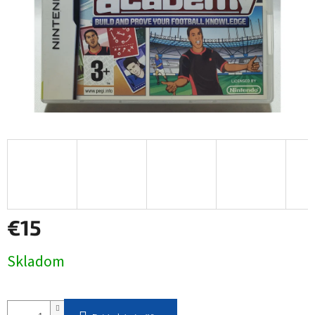
€15
Jednotková
Skladom
cena: