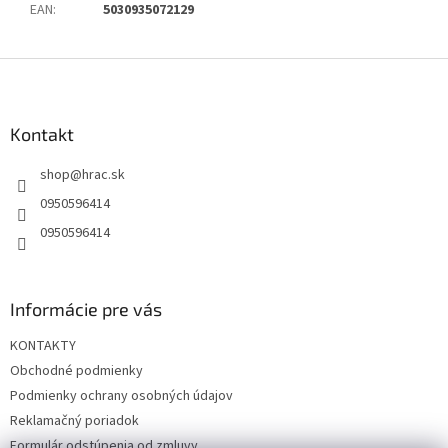
EAN
:
5030935072129
Z
á
p
ä
Kontakt
t
shop
@
hrac.sk
i
e
0950596414
0950596414
Informácie pre vás
KONTAKTY
Obchodné podmienky
Podmienky ochrany osobných údajov
Reklamačný poriadok
Formulár odstúpenia od zmluvy