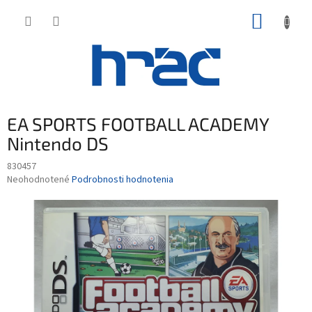
Prejsť
NÁKUP
na
obsah
KOŠÍK
EA SPORTS FOOTBALL ACADEMY
Nintendo DS
830457
Priemerné
Neohodnotené
Podrobnosti hodnotenia
hodnotenie
produktu
je
0,0
z
5
hviezdičiek.